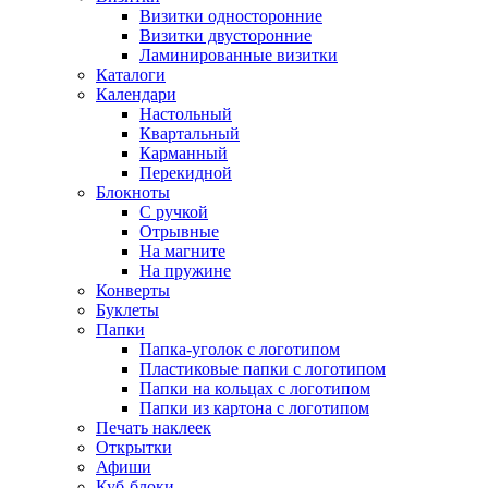
Визитки односторонние
Визитки двусторонние
Ламинированные визитки
Каталоги
Календари
Настольный
Квартальный
Карманный
Перекидной
Блокноты
С ручкой
Отрывные
На магните
На пружине
Конверты
Буклеты
Папки
Папка-уголок с логотипом
Пластиковые папки с логотипом
Папки на кольцах с логотипом
Папки из картона с логотипом
Печать наклеек
Открытки
Афиши
Куб-блоки