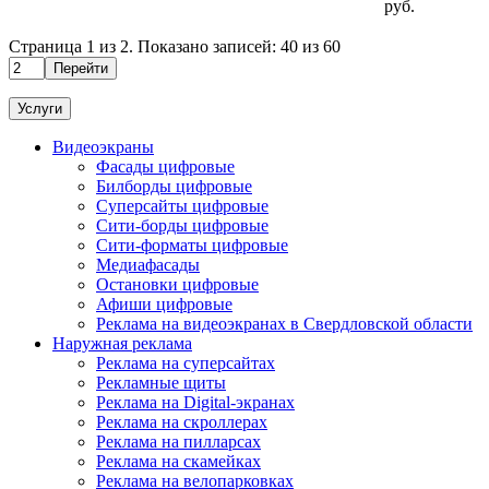
руб.
Страница
1
из
2
. Показано записей:
40
из
60
Перейти
Услуги
Видеоэкраны
Фасады цифровые
Билборды цифровые
Суперсайты цифровые
Сити-борды цифровые
Сити-форматы цифровые
Медиафасады
Остановки цифровые
Афиши цифровые
Реклама на видеоэкранах в Свердловской области
Наружная реклама
Реклама на суперсайтах
Рекламные щиты
Реклама на Digital-экранах
Реклама на скроллерах
Реклама на пилларсах
Реклама на скамейках
Реклама на велопарковках