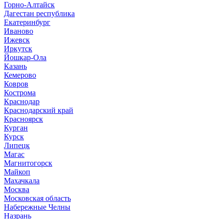
Горно-Алтайск
Дагестан республика
Екатеринбург
Иваново
Ижевск
Иркутск
Йошкар-Ола
Казань
Кемерово
Ковров
Кострома
Краснодар
Краснодарский край
Красноярск
Курган
Курск
Липецк
Магас
Магнитогорск
Майкоп
Махачкала
Москва
Московская область
Набережные Челны
Назрань