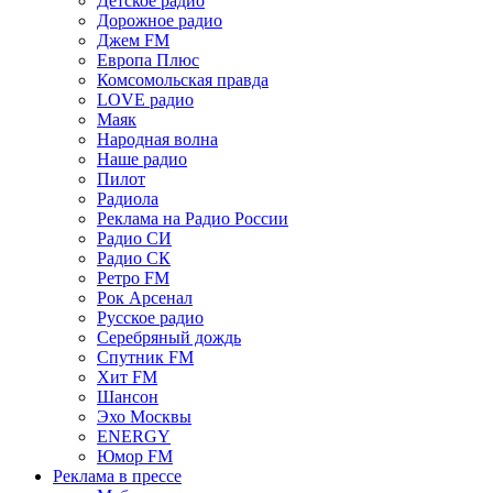
Детское радио
Дорожное радио
Джем FM
Европа Плюс
Комсомольская правда
LOVE радио
Маяк
Народная волна
Наше радио
Пилот
Радиола
Реклама на Радио России
Радио СИ
Радио СК
Ретро FM
Рок Арсенал
Русское радио
Серебряный дождь
Спутник FM
Хит FM
Шансон
Эхо Москвы
ENERGY
Юмор FM
Реклама в прессе