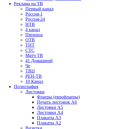
Реклама на ТВ
Первый канал
Россия-1
Россия-24
НТВ
4 канал
Пятница
ОТВ
ТНТ
СТС
Матч ТВ
41 Домашний
Че
ТВЦ
РЕН-ТВ
10 Канал
Полиграфия
Листовки
Флаеры (еврофлаеры)
Печать листовок А6
Листовки А5
Листовки А4
Плакаты А3
Плакаты А2
Визитки