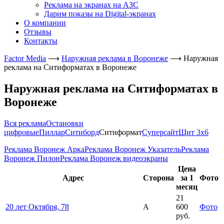
Реклама на экранах на АЗС
Дарим показы на Digital-экранах
О компании
Отзывы
Контакты
Factor Media
⟶
Наружная реклама в Воронеже
⟶
Наружная
реклама на Ситиформатах в Воронеже
Наружная реклама на Ситиформатах в
Воронеже
Вся реклама
Остановки
цифровые
Пиллар
Ситиборд
Ситиформат
Суперсайт
Щит 3х6
Реклама Воронеж Арка
Реклама Воронеж Указатель
Реклама
Воронеж Пилон
Реклама Воронеж видеоэкраны
Цена
Адрес
Сторона
за 1
Фото
месяц
21
20 лет Октября, 78
А
600
Фото
руб.