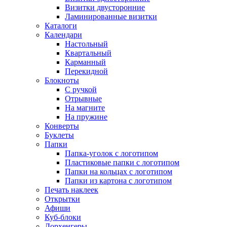
Визитки двусторонние
Ламинированные визитки
Каталоги
Календари
Настольный
Квартальный
Карманный
Перекидной
Блокноты
С ручкой
Отрывные
На магните
На пружине
Конверты
Буклеты
Папки
Папка-уголок с логотипом
Пластиковые папки с логотипом
Папки на кольцах с логотипом
Папки из картона с логотипом
Печать наклеек
Открытки
Афиши
Куб-блоки
Дорхенгеры