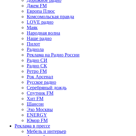
Дорожное радио
Джем FM
Европа Плюс
Комсомольская правда
LOVE радио
Маяк
Народная волна
Наше радио
Пилот
Радиола
Реклама на Радио России
Радио СИ
Радио СК
Ретро FM
Рок Арсенал
Русское радио
Серебряный дождь
Спутник FM
Хит FM
Шансон
Эхо Москвы
ENERGY
Юмор FM
Реклама в прессе
Мебель и интерьер