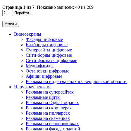
Страница
1
из
7
. Показано записей:
40
из
269
Перейти
Услуги
Видеоэкраны
Фасады цифровые
Билборды цифровые
Суперсайты цифровые
Сити-борды цифровые
Сити-форматы цифровые
Медиафасады
Остановки цифровые
Афиши цифровые
Реклама на видеоэкранах в Свердловской области
Наружная реклама
Реклама на суперсайтах
Рекламные щиты
Реклама на Digital-экранах
Реклама на скроллерах
Реклама на пилларсах
Реклама на скамейках
Реклама на велопарковках
Реклама на фасадах зданий