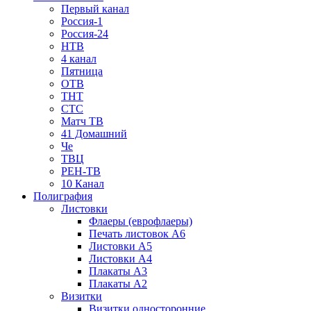
Первый канал
Россия-1
Россия-24
НТВ
4 канал
Пятница
ОТВ
ТНТ
СТС
Матч ТВ
41 Домашний
Че
ТВЦ
РЕН-ТВ
10 Канал
Полиграфия
Листовки
Флаеры (еврофлаеры)
Печать листовок А6
Листовки А5
Листовки А4
Плакаты А3
Плакаты А2
Визитки
Визитки односторонние