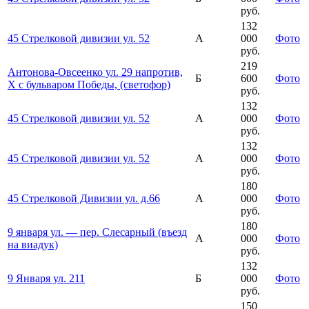
руб.
132
45 Стрелковой дивизии ул. 52
А
000
Фото
руб.
219
Антонова-Овсеенко ул. 29 напротив,
Б
600
Фото
Х с бульваром Победы, (светофор)
руб.
132
45 Стрелковой дивизии ул. 52
А
000
Фото
руб.
132
45 Стрелковой дивизии ул. 52
А
000
Фото
руб.
180
45 Стрелковой Дивизии ул. д.66
А
000
Фото
руб.
180
9 января ул. — пер. Слесарный (въезд
А
000
Фото
на виадук)
руб.
132
9 Января ул. 211
Б
000
Фото
руб.
150