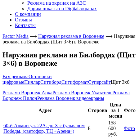
Реклама на экранах на АЗС
Дарим показы на Digital-экранах
О компании
Отзывы
Контакты
Factor Media
⟶
Наружная реклама в Воронеже
⟶
Наружная
реклама на Билбордах (Щит 3×6) в Воронеже
Наружная реклама на Билбордах (Щит
3×6) в Воронеже
Вся реклама
Остановки
цифровые
Пиллар
Ситиборд
Ситиформат
Суперсайт
Щит 3х6
Реклама Воронеж Арка
Реклама Воронеж Указатель
Реклама
Воронеж Пилон
Реклама Воронеж видеоэкраны
Цена
Адрес
Сторона
за 1
Фото
месяц
158
60-й Армии ул. 22А, до Х с бульваром
Б
600
Фото
Победы, (светофор, ТЦ «Арена»)
руб.