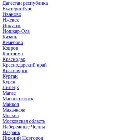
Дагестан республика
Екатеринбург
Иваново
Ижевск
Иркутск
Йошкар-Ола
Казань
Кемерово
Ковров
Кострома
Краснодар
Краснодарский край
Красноярск
Курган
Курск
Липецк
Магас
Магнитогорск
Майкоп
Махачкала
Москва
Московская область
Набережные Челны
Назрань
Нижний Новгород