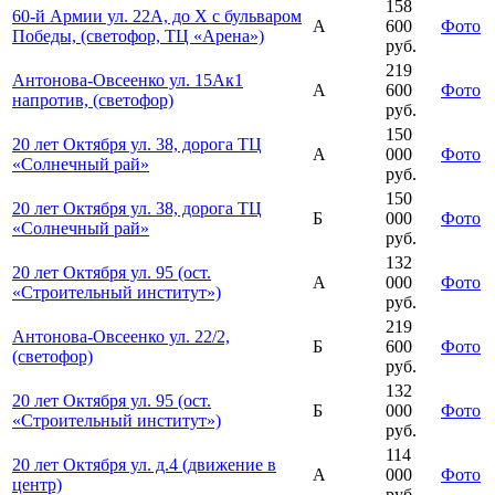
158
60-й Армии ул. 22А, до Х с бульваром
А
600
Фото
Победы, (светофор, ТЦ «Арена»)
руб.
219
Антонова-Овсеенко ул. 15Ак1
А
600
Фото
напротив, (светофор)
руб.
150
20 лет Октября ул. 38, дорога ТЦ
А
000
Фото
«Солнечный рай»
руб.
150
20 лет Октября ул. 38, дорога ТЦ
Б
000
Фото
«Солнечный рай»
руб.
132
20 лет Октября ул. 95 (ост.
А
000
Фото
«Строительный институт»)
руб.
219
Антонова-Овсеенко ул. 22/2,
Б
600
Фото
(светофор)
руб.
132
20 лет Октября ул. 95 (ост.
Б
000
Фото
«Строительный институт»)
руб.
114
20 лет Октября ул. д.4 (движение в
А
000
Фото
центр)
руб.