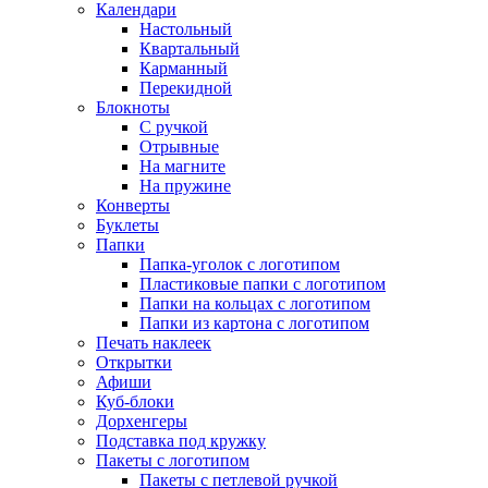
Календари
Настольный
Квартальный
Карманный
Перекидной
Блокноты
С ручкой
Отрывные
На магните
На пружине
Конверты
Буклеты
Папки
Папка-уголок с логотипом
Пластиковые папки с логотипом
Папки на кольцах с логотипом
Папки из картона с логотипом
Печать наклеек
Открытки
Афиши
Куб-блоки
Дорхенгеры
Подставка под кружку
Пакеты с логотипом
Пакеты с петлевой ручкой