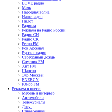
LOVE радио
Маяк
Народная волна
Наше радио
Пилот
Радиола
Реклама на Радио России
Радио СИ
Радио СК
Ретро FM
Рок Арсенал
Русское радио
Серебряный дождь
Спутник FM
Хит FM
Шансон
Эхо Москвы
ENERGY
Юмор FM
Реклама в прессе
Мебель и интерьер
Автомобили
Тележурналы
Досуг
Справочники