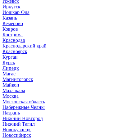
Ижевск
Иркутск
Йошкар-Ола
Казань
Кемерово
Ковров
Кострома
Краснодар
Краснодарский край
Красноярск
Курган
Курск
Липецк
Магас
Магнитогорск
Майкоп
Махачкала
Москва
Московская область
Набережные Челны
Назрань
Нижний Новгород
Нижний Тагил
Новокузнецк
Новосибирск