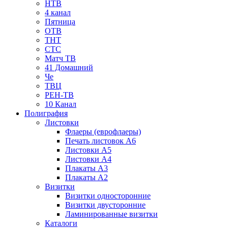
НТВ
4 канал
Пятница
ОТВ
ТНТ
СТС
Матч ТВ
41 Домашний
Че
ТВЦ
РЕН-ТВ
10 Канал
Полиграфия
Листовки
Флаеры (еврофлаеры)
Печать листовок А6
Листовки А5
Листовки А4
Плакаты А3
Плакаты А2
Визитки
Визитки односторонние
Визитки двусторонние
Ламинированные визитки
Каталоги