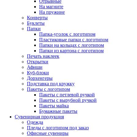
Отрывные
На магните
На пружине
Конверты
Буклеты
Папки
Папка-уголок с логотипом
Пластиковые папки с логотипом
Папки на кольцах с логотипом
Папки из картона с логотипом
Печать наклеек
Открытки
Афиши
Куб-блоки
Дорхенгеры
Подставка под кружку
Пакеты с логотипом
Пакеты с петлевой ручкой
Пакеты с вырубной ручкой
Пакеты майка
Бумажные пакеты
Сувенирная продукция
Одежда
Пледы с логотипом под заказ
Офисные сувениры