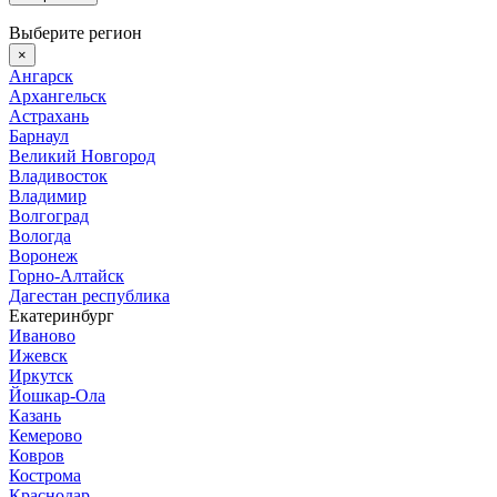
Выберите регион
×
Ангарск
Архангельск
Астрахань
Барнаул
Великий Новгород
Владивосток
Владимир
Волгоград
Вологда
Воронеж
Горно-Алтайск
Дагестан республика
Екатеринбург
Иваново
Ижевск
Иркутск
Йошкар-Ола
Казань
Кемерово
Ковров
Кострома
Краснодар