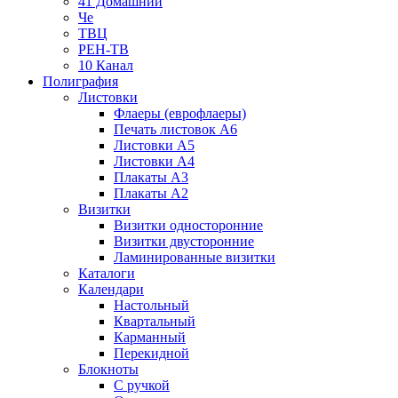
41 Домашний
Че
ТВЦ
РЕН-ТВ
10 Канал
Полиграфия
Листовки
Флаеры (еврофлаеры)
Печать листовок А6
Листовки А5
Листовки А4
Плакаты А3
Плакаты А2
Визитки
Визитки односторонние
Визитки двусторонние
Ламинированные визитки
Каталоги
Календари
Настольный
Квартальный
Карманный
Перекидной
Блокноты
С ручкой