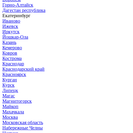
Горно-Алтайск
Дагестан республика
Екатеринбург
Иваново
Ижевск
Иркутск
Йошкар-Ола
Казань
Кемерово
Ковров
Кострома
Краснодар
Краснодарский край
Красноярск
Курган
Курск
Липецк
Магас
Магнитогорск
Майкоп
Махачкала
Москва
Московская область
Набережные Челны