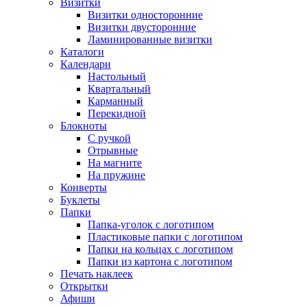
Визитки
Визитки односторонние
Визитки двусторонние
Ламинированные визитки
Каталоги
Календари
Настольный
Квартальный
Карманный
Перекидной
Блокноты
С ручкой
Отрывные
На магните
На пружине
Конверты
Буклеты
Папки
Папка-уголок с логотипом
Пластиковые папки с логотипом
Папки на кольцах с логотипом
Папки из картона с логотипом
Печать наклеек
Открытки
Афиши