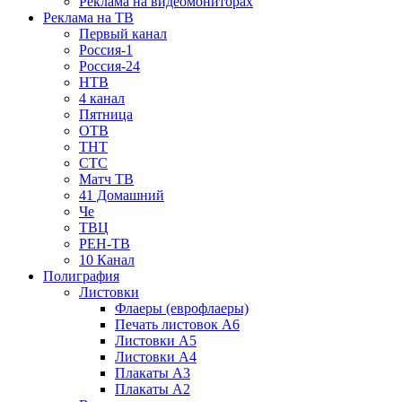
Реклама на видеомониторах
Реклама на ТВ
Первый канал
Россия-1
Россия-24
НТВ
4 канал
Пятница
ОТВ
ТНТ
СТС
Матч ТВ
41 Домашний
Че
ТВЦ
РЕН-ТВ
10 Канал
Полиграфия
Листовки
Флаеры (еврофлаеры)
Печать листовок А6
Листовки А5
Листовки А4
Плакаты А3
Плакаты А2