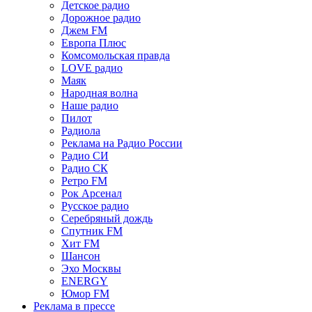
Детское радио
Дорожное радио
Джем FM
Европа Плюс
Комсомольская правда
LOVE радио
Маяк
Народная волна
Наше радио
Пилот
Радиола
Реклама на Радио России
Радио СИ
Радио СК
Ретро FM
Рок Арсенал
Русское радио
Серебряный дождь
Спутник FM
Хит FM
Шансон
Эхо Москвы
ENERGY
Юмор FM
Реклама в прессе