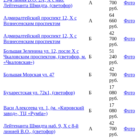
А
700
Фото
Лейтенанта Шмидта, (светофор)
руб.
64
Адмиралтейский проспект 12, Х с
А
660
Фото
Вознесенским проспектом
руб.
42
Адмиралтейский проспект 12, Х с
Б
700
Фото
Вознесенским проспектом
руб.
Большая Зеленина ул. 12, после Х с
51
Чкаловским проспектом, (светофор, м.
Б
240
Фото
«Чкаловская»)
руб.
42
Большая Морская ул. 47
Б
700
Фото
руб.
17
Бухарестская ул. 72к1, (светофор)
Б
080
Фото
руб.
17
Васи Алексеева ул. 1, (м. «Кировский
Б
080
Фото
завод», ТЦ «Румба»)
руб.
42
Лейтенанта Шмидта наб. 9, Х с 8-й
А
700
Фото
линией В.О., (светофор)
руб.