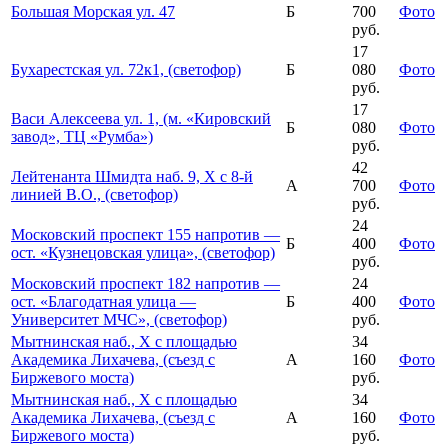
Большая Морская ул. 47
Б
700
Фото
руб.
17
Бухарестская ул. 72к1, (светофор)
Б
080
Фото
руб.
17
Васи Алексеева ул. 1, (м. «Кировский
Б
080
Фото
завод», ТЦ «Румба»)
руб.
42
Лейтенанта Шмидта наб. 9, Х с 8-й
А
700
Фото
линией В.О., (светофор)
руб.
24
Московский проспект 155 напротив —
Б
400
Фото
ост. «Кузнецовская улица», (светофор)
руб.
Московский проспект 182 напротив —
24
ост. «Благодатная улица —
Б
400
Фото
Университет МЧС», (светофор)
руб.
Мытнинская наб., Х с площадью
34
Академика Лихачева, (съезд с
А
160
Фото
Биржевого моста)
руб.
Мытнинская наб., Х с площадью
34
Академика Лихачева, (съезд с
А
160
Фото
Биржевого моста)
руб.