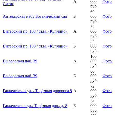
А
000
Фото
Сити»
руб.
60
Аптекарская наб./ Ботанический сад
Б
000
Фото
руб.
72
Витебский пр. 108 / ст.м. «Купчино»
А
000
Фото
руб.
54
Витебский пр. 108 / ст.м. «Купчино»
Б
000
Фото
руб.
100
Выборгская наб. 39
А
800
Фото
руб.
60
Выборгская наб. 39
Б
000
Фото
руб.
72
Гаккелевская ул. / Торфяная доророга 8
А
000
Фото
руб.
54
Гаккелевская ул./ Торфяная дор., д. 8
Б
000
Фото
руб.