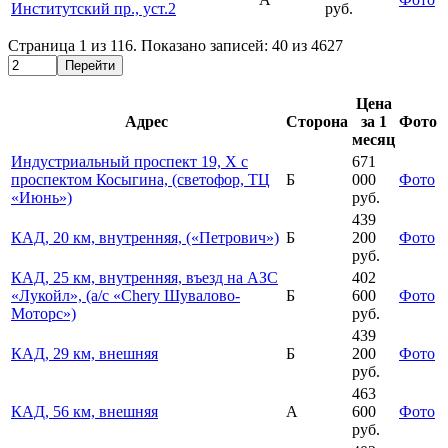
Институтский пр., уст.2
руб.
Страница
1
из
116
. Показано записей:
40
из
4627
Перейти
Цена
Адрес
Сторона
за 1
Фото
месяц
Индустриальный проспект 19, Х с
671
проспектом Косыгина, (светофор, ТЦ
Б
000
Фото
«Июнь»)
руб.
439
КАД, 20 км, внутренняя, («Петрович»)
Б
200
Фото
руб.
КАД, 25 км, внутренняя, въезд на АЗС
402
«Лукойл», (а/с «Chery Шувалово-
Б
600
Фото
Моторс»)
руб.
439
КАД, 29 км, внешняя
Б
200
Фото
руб.
463
КАД, 56 км, внешняя
А
600
Фото
руб.