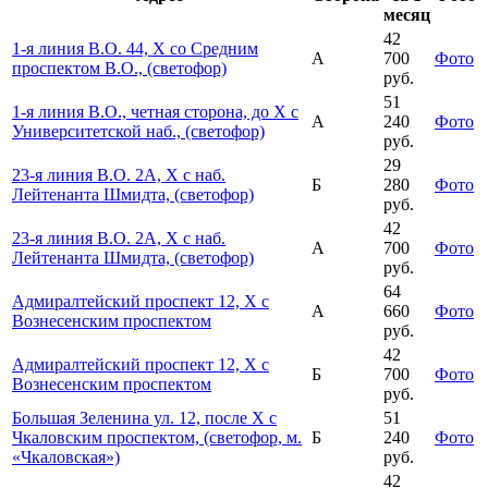
месяц
42
1-я линия В.О. 44, Х со Средним
А
700
Фото
проспектом В.О., (светофор)
руб.
51
1-я линия В.О., четная сторона, до Х с
А
240
Фото
Университетской наб., (светофор)
руб.
29
23-я линия В.О. 2А, Х с наб.
Б
280
Фото
Лейтенанта Шмидта, (светофор)
руб.
42
23-я линия В.О. 2А, Х с наб.
А
700
Фото
Лейтенанта Шмидта, (светофор)
руб.
64
Адмиралтейский проспект 12, Х с
А
660
Фото
Вознесенским проспектом
руб.
42
Адмиралтейский проспект 12, Х с
Б
700
Фото
Вознесенским проспектом
руб.
Большая Зеленина ул. 12, после Х с
51
Чкаловским проспектом, (светофор, м.
Б
240
Фото
«Чкаловская»)
руб.
42