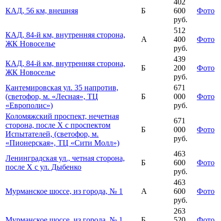
402
КАД, 56 км, внешняя
Б
600
Фото
руб.
512
КАД, 84-й км, внутренняя сторона,
А
400
Фото
ЖК Новоселье
руб.
439
КАД, 84-й км, внутренняя сторона,
Б
200
Фото
ЖК Новоселье
руб.
Кантемировская ул. 35 напротив,
671
(светофор, м. «Лесная», ТЦ
Б
000
Фото
«Европолис»)
руб.
Коломяжский проспект, нечетная
671
сторона, после Х с проспектом
Б
000
Фото
Испытателей, (светофор, м.
руб.
«Пионерская», ТЦ «Сити Молл»)
463
Ленинградская ул., четная сторона,
Б
600
Фото
после Х с ул. Дыбенко
руб.
463
Мурманское шоссе, из города, № 1
А
600
Фото
руб.
263
Мурманское шоссе, из города, № 1
Б
520
Фото