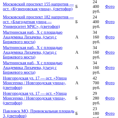
24
Московский проспект 155 напротив —
Б
400
Фото
ост. «Кузнецовская улица», (светофор)
руб.
Московский проспект 182 напротив —
24
ост. «Благодатная улица —
Б
400
Фото
Университет МЧС», (светофор)
руб.
Мытнинская наб., Х с площадью
34
Академика Лихачева, (съезд с
А
160
Фото
Биржевого моста)
руб.
Мытнинская наб., Х с площадью
34
Академика Лихачева, (съезд с
А
160
Фото
Биржевого моста)
руб.
Мытнинская наб., Х с площадью
34
Академика Лихачева, (съезд с
А
160
Фото
Биржевого моста)
руб.
Новгородская ул. 17 — ост. «Улица
42
Моисеенко / Новгородская улица»,
А
700
Фото
(светофор)
руб.
Новгородская ул. 17 — ост. «Улица
29
Моисеенко / Новгородская улица»,
Б
280
Фото
(светофор)
руб.
23
Павловск МО, Привокзальная площадь
Б
180
Фото
3, (светофор)