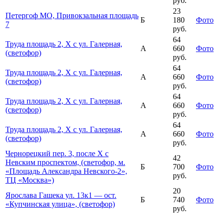
руб.
23
Петергоф МО, Привокзальная площадь
Б
180
Фото
7
руб.
64
Труда площадь 2, Х с ул. Галерная,
А
660
Фото
(светофор)
руб.
64
Труда площадь 2, Х с ул. Галерная,
А
660
Фото
(светофор)
руб.
64
Труда площадь 2, Х с ул. Галерная,
А
660
Фото
(светофор)
руб.
64
Труда площадь 2, Х с ул. Галерная,
А
660
Фото
(светофор)
руб.
Чернорецкий пер. 3, после Х с
42
Невским проспектом, (светофор, м.
Б
700
Фото
«Площадь Александра Невского-2»,
руб.
ТЦ «Москва»)
20
Ярослава Гашека ул. 13к1 — ост.
Б
740
Фото
«Купчинская улица», (светофор)
руб.