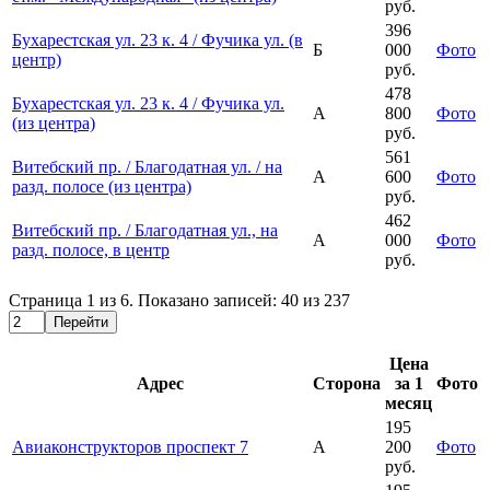
руб.
396
Бухарестская ул. 23 к. 4 / Фучика ул. (в
Б
000
Фото
центр)
руб.
478
Бухарестская ул. 23 к. 4 / Фучика ул.
А
800
Фото
(из центра)
руб.
561
Витебский пр. / Благодатная ул. / на
А
600
Фото
разд. полосе (из центра)
руб.
462
Витебский пр. / Благодатная ул., на
А
000
Фото
разд. полосе, в центр
руб.
Страница
1
из
6
. Показано записей:
40
из
237
Перейти
Цена
Адрес
Сторона
за 1
Фото
месяц
195
Авиаконструкторов проспект 7
А
200
Фото
руб.