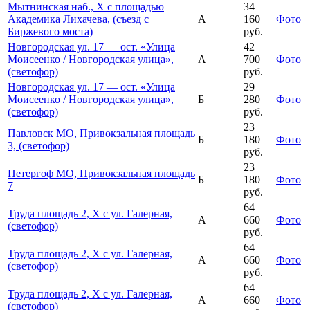
Мытнинская наб., Х с площадью
34
Академика Лихачева, (съезд с
А
160
Фото
Биржевого моста)
руб.
Новгородская ул. 17 — ост. «Улица
42
Моисеенко / Новгородская улица»,
А
700
Фото
(светофор)
руб.
Новгородская ул. 17 — ост. «Улица
29
Моисеенко / Новгородская улица»,
Б
280
Фото
(светофор)
руб.
23
Павловск МО, Привокзальная площадь
Б
180
Фото
3, (светофор)
руб.
23
Петергоф МО, Привокзальная площадь
Б
180
Фото
7
руб.
64
Труда площадь 2, Х с ул. Галерная,
А
660
Фото
(светофор)
руб.
64
Труда площадь 2, Х с ул. Галерная,
А
660
Фото
(светофор)
руб.
64
Труда площадь 2, Х с ул. Галерная,
А
660
Фото
(светофор)