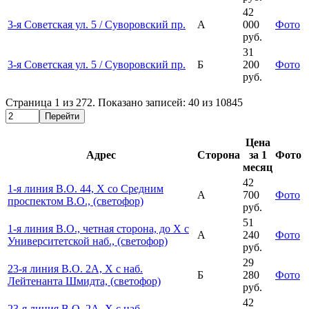
42
3-я Советская ул. 5 / Суворовский пр.
А
000
Фото
руб.
31
3-я Советская ул. 5 / Суворовский пр.
Б
200
Фото
руб.
Страница
1
из
272
. Показано записей:
40
из
10845
Перейти
Цена
Адрес
Сторона
за 1
Фото
месяц
42
1-я линия В.О. 44, Х со Средним
А
700
Фото
проспектом В.О., (светофор)
руб.
51
1-я линия В.О., четная сторона, до Х с
А
240
Фото
Университетской наб., (светофор)
руб.
29
23-я линия В.О. 2А, Х с наб.
Б
280
Фото
Лейтенанта Шмидта, (светофор)
руб.
42
23-я линия В.О. 2А, Х с наб.