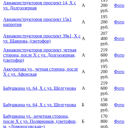
195
Авиаконструкторов проспект 14, Х с
А
200
Фото
ул. Долгоозерная
руб.
195
Авиаконструкторов проспект 15к1
А
200
Фото
напротив
руб.
207
Авиаконструкторов проспект 39к1, Х с
А
400
Фото
ул. Шаврова, (светофор)
руб.
Авиаконструкторов проспект, четная
219
сторона, после Х с ул. Долгоозерная,
А
600
Фото
(светофор)
руб.
195
Аккуратова ул., четная сторона, после
А
200
Фото
Х с ул. Афонская
руб.
219
Бабушкина ул. 64, Х с ул. Шелгунова
А
600
Фото
руб.
158
Бабушкина ул. 64, Х с ул. Шелгунова
Б
600
Фото
руб.
Бабушкина ул., нечетная сторона,
170
после Х с ул. Полярников, (светофор,
Б
800
Фото
м. «Ломоносовская»)
руб.