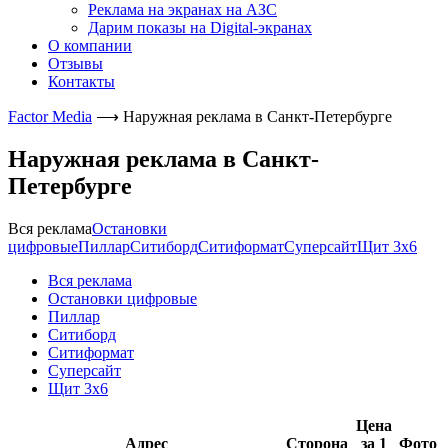
Реклама на экранах на АЗС
Дарим показы на Digital-экранах
О компании
Отзывы
Контакты
Factor Media
⟶
Наружная реклама в Санкт-Петербурге
Наружная реклама в Санкт-
Петербурге
Вся реклама
Остановки
цифровые
Пиллар
Ситиборд
Ситиформат
Суперсайт
Щит 3х6
Вся реклама
Остановки цифровые
Пиллар
Ситиборд
Ситиформат
Суперсайт
Щит 3х6
Цена
Адрес
Сторона
за 1
Фото