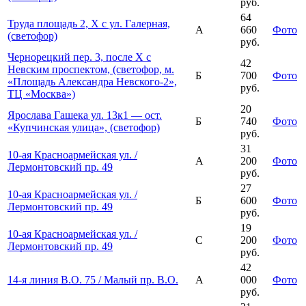
руб.
64
Труда площадь 2, Х с ул. Галерная,
А
660
Фото
(светофор)
руб.
Чернорецкий пер. 3, после Х с
42
Невским проспектом, (светофор, м.
Б
700
Фото
«Площадь Александра Невского-2»,
руб.
ТЦ «Москва»)
20
Ярослава Гашека ул. 13к1 — ост.
Б
740
Фото
«Купчинская улица», (светофор)
руб.
31
10-ая Красноармейская ул. /
А
200
Фото
Лермонтовский пр. 49
руб.
27
10-ая Красноармейская ул. /
Б
600
Фото
Лермонтовский пр. 49
руб.
19
10-ая Красноармейская ул. /
С
200
Фото
Лермонтовский пр. 49
руб.
42
14-я линия В.О. 75 / Малый пр. В.О.
А
000
Фото
руб.