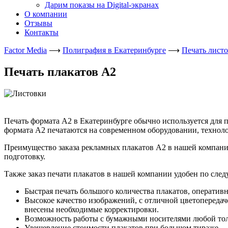
Дарим показы на Digital-экранах
О компании
Отзывы
Контакты
Factor Media
⟶
Полиграфия в Екатеринбурге
⟶
Печать лист
Печать плакатов А2
Печать формата А2 в Екатеринбурге обычно используется для
формата А2 печатаются на современном оборудовании, техноло
Преимущество заказа рекламных плакатов А2 в нашей компани
подготовку.
Также заказ печати плакатов в нашей компании удобен по сл
Быстрая печать большого количества плакатов, оперативн
Высокое качество изображений, с отличной цветопередач
внесены необходимые корректировки.
Возможность работы с бумажными носителями любой тол
Удешевление стоимости плакатов при большом тираже.