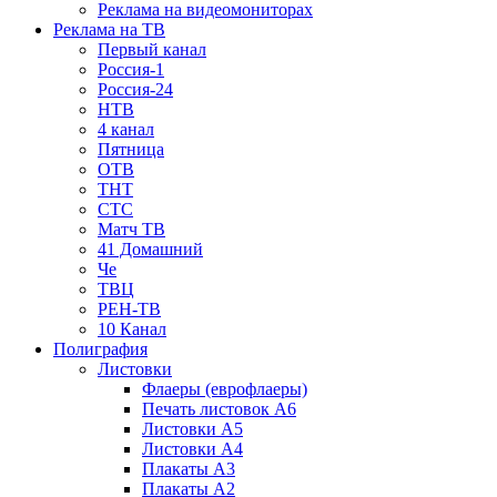
Реклама на видеомониторах
Реклама на ТВ
Первый канал
Россия-1
Россия-24
НТВ
4 канал
Пятница
ОТВ
ТНТ
СТС
Матч ТВ
41 Домашний
Че
ТВЦ
РЕН-ТВ
10 Канал
Полиграфия
Листовки
Флаеры (еврофлаеры)
Печать листовок А6
Листовки А5
Листовки А4
Плакаты А3
Плакаты А2