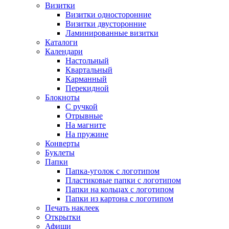
Визитки
Визитки односторонние
Визитки двусторонние
Ламинированные визитки
Каталоги
Календари
Настольный
Квартальный
Карманный
Перекидной
Блокноты
С ручкой
Отрывные
На магните
На пружине
Конверты
Буклеты
Папки
Папка-уголок с логотипом
Пластиковые папки с логотипом
Папки на кольцах с логотипом
Папки из картона с логотипом
Печать наклеек
Открытки
Афиши