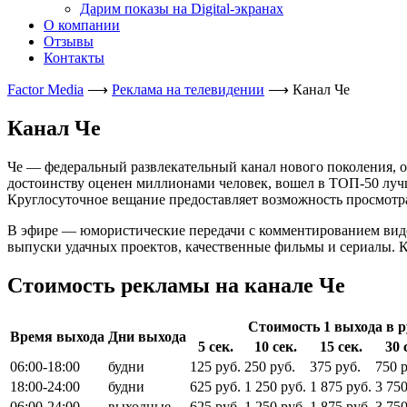
Дарим показы на Digital-экранах
О компании
Отзывы
Контакты
Factor Media
⟶
Реклама на телевидении
⟶
Канал Че
Канал Че
Че — федеральный развлекательный канал нового поколения, о
достоинству оценен миллионами человек, вошел в ТОП-50 луч
Круглосуточное вещание предоставляет возможность просмотр
В эфире — юмористические передачи с комментированием виде
выпуски удачных проектов, качественные фильмы и сериалы. К
Стоимость рекламы на канале Че
Стоимость 1 выхода в 
Время выхода
Дни выхода
5 сек.
10 сек.
15 сек.
30 
06:00-18:00
будни
125 руб.
250 руб.
375 руб.
750 р
18:00-24:00
будни
625 руб.
1 250 руб.
1 875 руб.
3 750
06:00-24:00
выходные
625 руб.
1 250 руб.
1 875 руб.
3 750