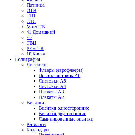
Пятница
ОТВ
ТНТ
СТС
Матч ТВ
41 Домашний
Че
ТВЦ
РЕН-ТВ
10 Канал
Полиграфия
Листовки
Флаеры (еврофлаеры)
Печать листовок А6
Листовки А5
Листовки А4
Плакаты А3
Плакаты А2
Визитки
Визитки односторонние
Визитки двусторонние
Ламинированные визитки
Каталоги
Календари