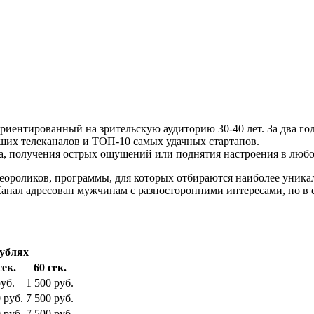
риентированный на зрительскую аудиторию 30-40 лет. За два г
ших телеканалов и ТОП-10 самых удачных стартапов.
а, получения острых ощущений или поднятия настроения в любо
ороликов, программы, для которых отбираются наиболее уникал
анал адресован мужчинам с разносторонними интересами, но в е
рублях
сек.
60 сек.
уб.
1 500 руб.
 руб.
7 500 руб.
 руб.
7 500 руб.