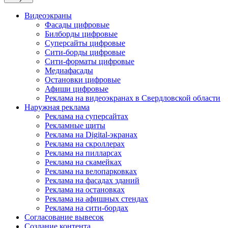
Видеоэкраны
Фасады цифровые
Билборды цифровые
Суперсайты цифровые
Сити-борды цифровые
Сити-форматы цифровые
Медиафасады
Остановки цифровые
Афиши цифровые
Реклама на видеоэкранах в Свердловской области
Наружная реклама
Реклама на суперсайтах
Рекламные щиты
Реклама на Digital-экранах
Реклама на скроллерах
Реклама на пилларсах
Реклама на скамейках
Реклама на велопарковках
Реклама на фасадах зданий
Реклама на остановках
Реклама на афишных стендах
Реклама на сити-бордах
Согласование вывесок
Создание контента