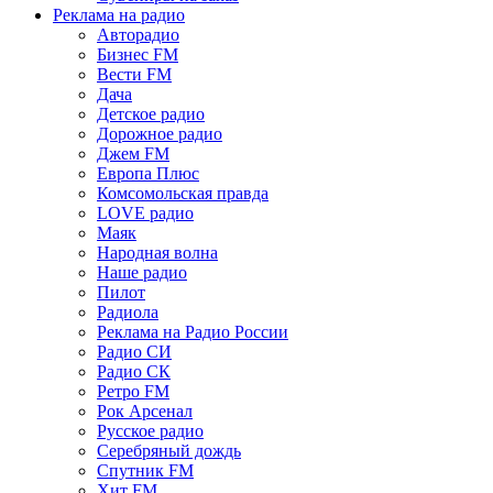
Реклама на радио
Авторадио
Бизнес FM
Вести FM
Дача
Детское радио
Дорожное радио
Джем FM
Европа Плюс
Комсомольская правда
LOVE радио
Маяк
Народная волна
Наше радио
Пилот
Радиола
Реклама на Радио России
Радио СИ
Радио СК
Ретро FM
Рок Арсенал
Русское радио
Серебряный дождь
Спутник FM
Хит FM