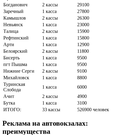
Богданович
2 кассы
29100
Заречный
1 касса
27800
Камышлов
2 кассы
26300
Невьянск
1 касса
23000
Талица
2 кассы
15900
Рефтинский
1 касса
15800
Арти
1 касса
12900
Белоярский
2 кассы
11800
Бисерть
1 касса
9500
пгт Пышма
1 касса
9500
Нижние Серги
2 кассы
9100
Михайловск
1 касса
8800
Туринская
1 касса
6000
Слобода
Ачит
2 кассы
4900
Бутка
1 касса
3100
ИТОГО:
33 кассы
526900 человек
Реклама на автовокзалах:
преимущества