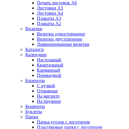
Печать листовок А6
Листовки А5
Листовки А4
Плакаты А3
Плакаты А2
Визитки
Визитки односторонние
Визитки двусторонние
Ламинированные визитки
Каталоги
Календари
Настольный
Квартальный
Карманный
Перекидной
Блокноты
С ручкой
Отрывные
На магните
На пружине
Конверты
Буклеты
Папки
Папка-уголок с логотипом
Пластиковые папки с логотипом