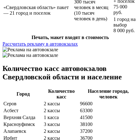
+ поселок
300 тысяч
75 000
«Свердловская область» пакет
человек в месяц
руб.
— 21 город и поселок
(10 тысяч
человек в день)
1 город на
выбор
8 000 руб.
Печать, макет входят в стоимость
Рассчитать рекламу в автовокзалах
Количество касс автовокзалов
Свердловской области и население
Количество
Население города,
Город
касс
человек
Серов
2 кассы
96600
Асбест
2 кассы
63300
Верхняя Салда
1 касса
41500
Красноуфимск
3 кассы
38100
Алапаевск
2 кассы
37200
Ирбит
2 кассы
36700