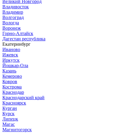
Великий Новгород
Владивосток
Владимир
Волгоград
Вологда
Воронеж
Горно-Алтайск
Дагестан республика
Екатеринбург
Иваново
Ижевск
Иркутск
Йошкар-Ола
Казань
Кемерово
Ковров
Кострома
Краснодар
Краснодарский край
Красноярск
Курган
Курск
Липецк
Магас
Магнитогорск