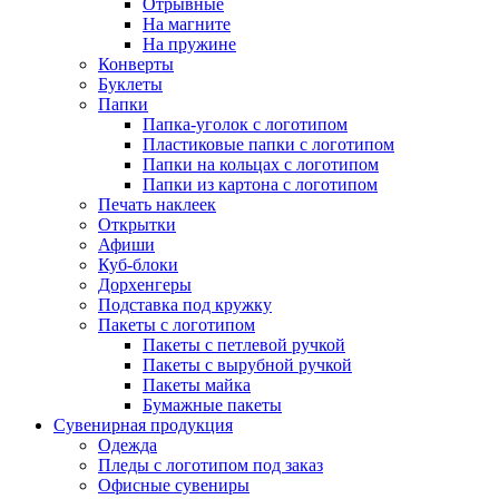
Отрывные
На магните
На пружине
Конверты
Буклеты
Папки
Папка-уголок с логотипом
Пластиковые папки с логотипом
Папки на кольцах с логотипом
Папки из картона с логотипом
Печать наклеек
Открытки
Афиши
Куб-блоки
Дорхенгеры
Подставка под кружку
Пакеты с логотипом
Пакеты с петлевой ручкой
Пакеты с вырубной ручкой
Пакеты майка
Бумажные пакеты
Сувенирная продукция
Одежда
Пледы с логотипом под заказ
Офисные сувениры