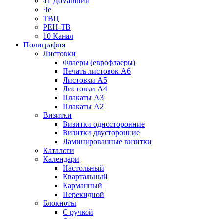
41 Домашний
Че
ТВЦ
РЕН-ТВ
10 Канал
Полиграфия
Листовки
Флаеры (еврофлаеры)
Печать листовок А6
Листовки А5
Листовки А4
Плакаты А3
Плакаты А2
Визитки
Визитки односторонние
Визитки двусторонние
Ламинированные визитки
Каталоги
Календари
Настольный
Квартальный
Карманный
Перекидной
Блокноты
С ручкой