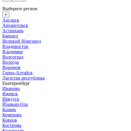
Выберите регион
×
Ангарск
Архангельск
Астрахань
Барнаул
Великий Новгород
Владивосток
Владимир
Волгоград
Вологда
Воронеж
Горно-Алтайск
Дагестан республика
Екатеринбург
Иваново
Ижевск
Иркутск
Йошкар-Ола
Казань
Кемерово
Ковров
Кострома
Краснодар