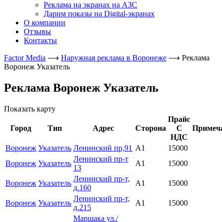
Реклама на экранах на АЗС
Дарим показы на Digital-экранах
О компании
Отзывы
Контакты
Factor Media
⟶
Наружная реклама в Воронеже
⟶
Реклама
Воронеж Указатель
Реклама Воронеж Указатель
Показать карту
Прайс
Город
Тип
Адрес
Сторона
C
Примеч
НДС
Воронеж
Указатель
Ленинский пр,91
A1
15000
Ленинский пр-т
Воронеж
Указатель
A1
15000
13
Ленинский пр-т,
Воронеж
Указатель
A1
15000
д.160
Ленинский пр-т,
Воронеж
Указатель
A1
15000
д.215
Маршака ул./