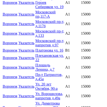
Воронеж
Указатель
Героев
A1
15000
Сибиряков ул. 19
Московский
Воронеж
Указатель
A1
15000
пр,117-А
Московский пр-т,
Воронеж
Указатель
A1
15000
д.117б
Московский пр-т,
Воронеж
Указатель
A2
15000
д.133
Московский пр-т,
Воронеж
Указатель
A1
15000
напротив д.97
Воронеж
Указатель
Платонова ул. 16
B1
15000
Плехановская ул.
Воронеж
Указатель
A1
15000
22
Площадь
Воронеж
Указатель
A1
15000
Ленина, д.7
Пр-т Патриотов,
Воронеж
Указатель
A1
15000
д.45а
Ул. 20 лет
Воронеж
Указатель
A1
15000
Октября, 90-а
Ул. Ворошилова,
Воронеж
Указатель
A1
15000
напротив д.49а
Ул. Димитрова