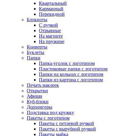
Квартальный
Карманный
Перекидной
Блокноты
С ручкой
Отрывные
На магните
На пружине
Конверты
Буклеты
Папки
Папка-уголок с логотипом
Пластиковые папки с логотипом
Папки на кольцах с логотипом
Папки из картона с логотипом
Печать наклеек
Открытки
Афиши
Куб-блоки
Дорхенгеры
Подставка под кружку
Пакеты с логотипом
Пакеты с петлевой ручкой
Пакеты с вырубной ручкой
Пакеты майка