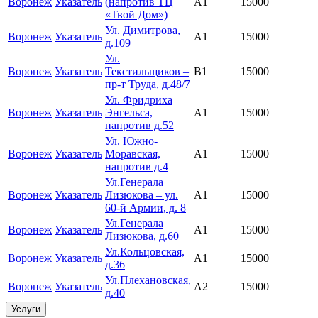
Воронеж
Указатель
(напротив ТЦ
A1
15000
«Твой Дом»)
Ул. Димитрова,
Воронеж
Указатель
A1
15000
д.109
Ул.
Воронеж
Указатель
Текстильщиков –
B1
15000
пр-т Труда, д.48/7
Ул. Фридриха
Воронеж
Указатель
Энгельса,
A1
15000
напротив д.52
Ул. Южно-
Воронеж
Указатель
Моравская,
A1
15000
напротив д.4
Ул.Генерала
Воронеж
Указатель
Лизюкова – ул.
A1
15000
60-й Армии, д. 8
Ул.Генерала
Воронеж
Указатель
A1
15000
Лизюкова, д.60
Ул.Кольцовская,
Воронеж
Указатель
A1
15000
д.36
Ул.Плехановская,
Воронеж
Указатель
A2
15000
д.40
Услуги