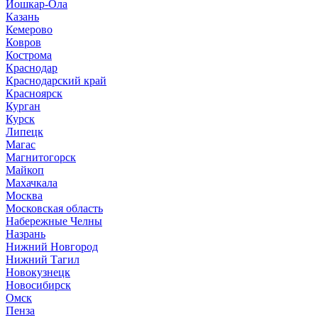
Йошкар-Ола
Казань
Кемерово
Ковров
Кострома
Краснодар
Краснодарский край
Красноярск
Курган
Курск
Липецк
Магас
Магнитогорск
Майкоп
Махачкала
Москва
Московская область
Набережные Челны
Назрань
Нижний Новгород
Нижний Тагил
Новокузнецк
Новосибирск
Омск
Пенза