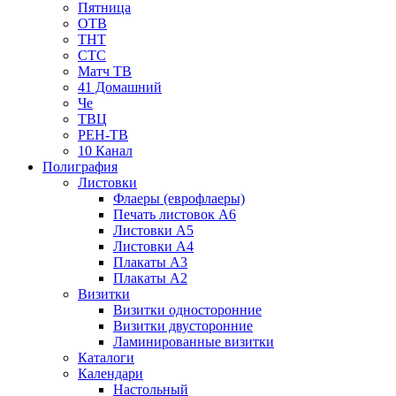
Пятница
ОТВ
ТНТ
СТС
Матч ТВ
41 Домашний
Че
ТВЦ
РЕН-ТВ
10 Канал
Полиграфия
Листовки
Флаеры (еврофлаеры)
Печать листовок А6
Листовки А5
Листовки А4
Плакаты А3
Плакаты А2
Визитки
Визитки односторонние
Визитки двусторонние
Ламинированные визитки
Каталоги
Календари
Настольный