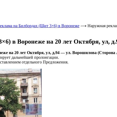
еклама на Билбордах (Щит 3×6) в Воронеже
⟶
Наружная реклам
6) в Воронеже на 20 лет Октября, ул, д
е на 20 лет Октября, ул, д.94 — ул. Ворошилова (Сторона А)
тирует дальнейшей пролонгации.
ставлением отдельного Предложения.