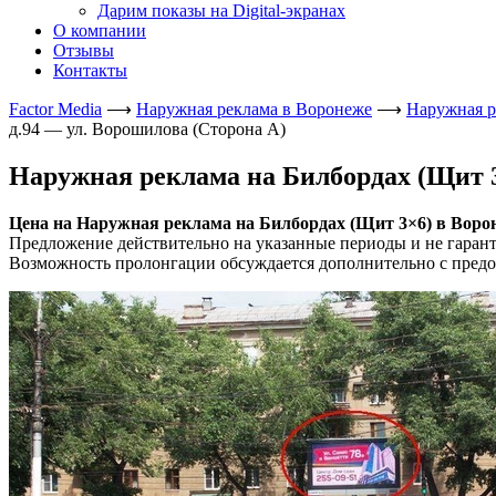
Дарим показы на Digital-экранах
О компании
Отзывы
Контакты
Factor Media
⟶
Наружная реклама в Воронеже
⟶
Наружная р
д.94 — ул. Ворошилова (Сторона А)
Наружная реклама на Билбордах (Щит 3×
Цена на Наружная реклама на Билбордах (Щит 3×6) в Воронеж
Предложение действительно на указанные периоды и не гаран
Возможность пролонгации обсуждается дополнительно с предо