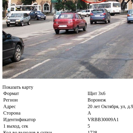
Показать карту
Формат
Щит 3х6
Регион
Воронеж
Адрес
20 лет Октября, ул, д
Сторона
А
Идентификатор
VRBB30009А1
1 выход, сек
5
Кол-во выходов в сутки
1728