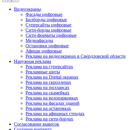
Видеоэкраны
Фасады цифровые
Билборды цифровые
Суперсайты цифровые
Сити-борды цифровые
Сити-форматы цифровые
Медиафасады
Остановки цифровые
Афиши цифровые
Реклама на видеоэкранах в Свердловской области
Наружная реклама
Реклама на суперсайтах
Рекламные щиты
Реклама на Digital-экранах
Реклама на скроллерах
Реклама на пилларсах
Реклама на скамейках
Реклама на велопарковках
Реклама на фасадах зданий
Реклама на остановках
Реклама на афишных стендах
Реклама на сити-бордах
Согласование вывесок
Создание контента