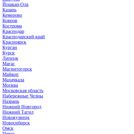
Йошкар-Ола
Казань
Кемерово
Ковров
Кострома
Краснодар
Краснодарский край
Красноярск
Курган
Курск
Липецк
Магас
Магнитогорск
Майкоп
Махачкала
Москва
Московская область
Набережные Челны
Назрань
Нижний Новгород
Нижний Тагил
Новокузнецк
Новосибирск
Омск
Пенза