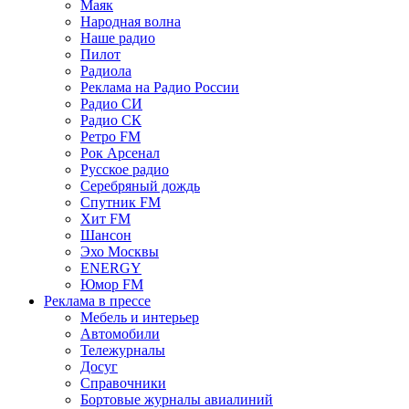
Маяк
Народная волна
Наше радио
Пилот
Радиола
Реклама на Радио России
Радио СИ
Радио СК
Ретро FM
Рок Арсенал
Русское радио
Серебряный дождь
Спутник FM
Хит FM
Шансон
Эхо Москвы
ENERGY
Юмор FM
Реклама в прессе
Мебель и интерьер
Автомобили
Тележурналы
Досуг
Справочники
Бортовые журналы авиалиний