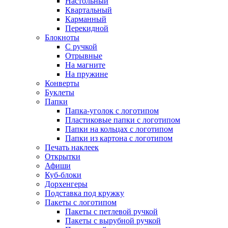
Настольный
Квартальный
Карманный
Перекидной
Блокноты
С ручкой
Отрывные
На магните
На пружине
Конверты
Буклеты
Папки
Папка-уголок с логотипом
Пластиковые папки с логотипом
Папки на кольцах с логотипом
Папки из картона с логотипом
Печать наклеек
Открытки
Афиши
Куб-блоки
Дорхенгеры
Подставка под кружку
Пакеты с логотипом
Пакеты с петлевой ручкой
Пакеты с вырубной ручкой