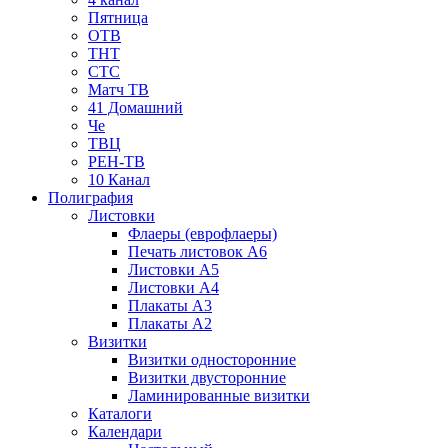
Пятница
ОТВ
ТНТ
СТС
Матч ТВ
41 Домашний
Че
ТВЦ
РЕН-ТВ
10 Канал
Полиграфия
Листовки
Флаеры (еврофлаеры)
Печать листовок А6
Листовки А5
Листовки А4
Плакаты А3
Плакаты А2
Визитки
Визитки односторонние
Визитки двусторонние
Ламинированные визитки
Каталоги
Календари