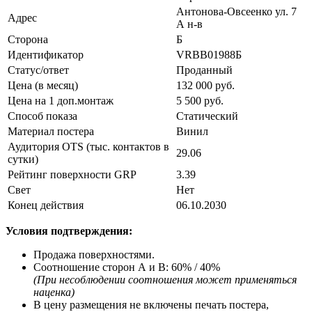
Антонова-Овсеенко ул. 7
Адрес
А н-в
Сторона
Б
Идентификатор
VRBB01988Б
Статус/ответ
Проданный
Цена (в месяц)
132 000 руб.
Цена на 1 доп.монтаж
5 500 руб.
Способ показа
Статический
Материал постера
Винил
Аудитория OTS (тыс. контактов в
29.06
сутки)
Рейтинг поверхности GRP
3.39
Свет
Нeт
Конец действия
06.10.2030
Условия подтверждения:
Продажа поверхностями.
Соотношение сторон А и В: 60% / 40%
(При несоблюдении соотношения может применяться
наценка)
В цену размещения не включены печать постера,