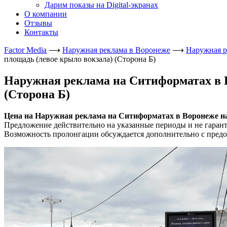
Дарим показы на Digital-экранах
О компании
Отзывы
Контакты
Factor Media
⟶
Наружная реклама в Воронеже
⟶
Наружная р
площадь (левое крыло вокзала) (Сторона Б)
Наружная реклама на Ситиформатах в В
(Сторона Б)
Цена на Наружная реклама на Ситиформатах в Воронеже на В
Предложение действительно на указанные периоды и не гаран
Возможность пролонгации обсуждается дополнительно с предо