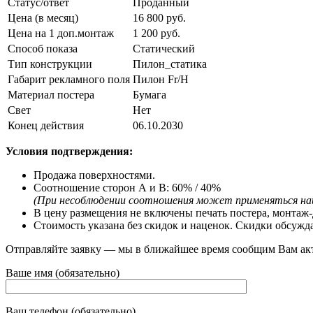
Статус/ответ
Проданный
Цена (в месяц)
16 800 руб.
Цена на 1 доп.монтаж
1 200 руб.
Способ показа
Статический
Тип конструкции
Пилон_статика
Габарит рекламного поля
Пилон Fr/Н
Материал постера
Бумага
Свет
Нeт
Конец действия
06.10.2030
Условия подтверждения:
Продажа поверхностями.
Соотношение сторон А и В: 60% / 40%
(При несоблюдении соотношения может применяться на
В цену размещения не включены печать постера, монтаж-
Стоимость указана без скидок и наценок. Скидки обсужд
Отправляйте заявку — мы в ближайшее время сообщим Вам ак
Ваше имя (обязательно)
Ваш телефон (обязательно)