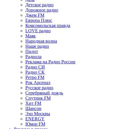
Детское радио
Дорожное радио
Джем FM
Европа Плюс
Комсомольская правда
LOVE радио
Маяк
Народная волна
Наше радио
Пилот
Радиола
Реклама на Радио России
Радио СИ
Радио СК
Ретро FM
Рок Арсенал
Русское радио
Серебряный дождь
Спутник FM
Хит FM
Шансон
Эхо Москвы
ENERGY
Юмор FM