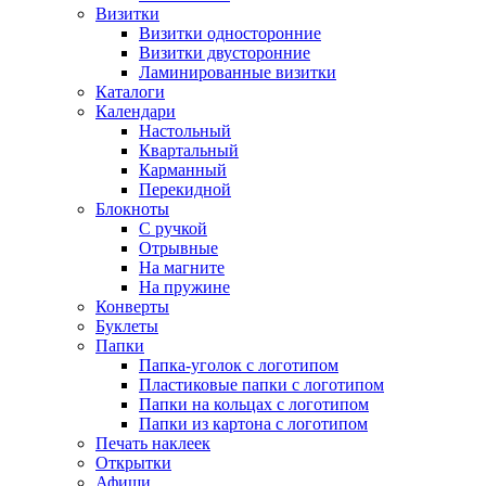
Визитки
Визитки односторонние
Визитки двусторонние
Ламинированные визитки
Каталоги
Календари
Настольный
Квартальный
Карманный
Перекидной
Блокноты
С ручкой
Отрывные
На магните
На пружине
Конверты
Буклеты
Папки
Папка-уголок с логотипом
Пластиковые папки с логотипом
Папки на кольцах с логотипом
Папки из картона с логотипом
Печать наклеек
Открытки
Афиши