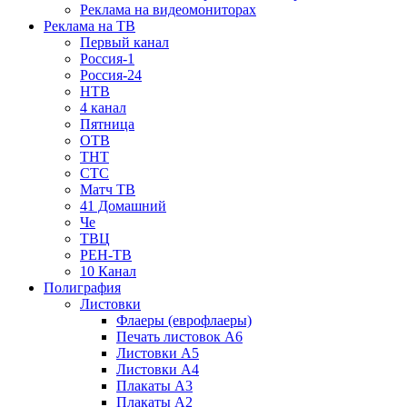
Реклама на видеомониторах
Реклама на ТВ
Первый канал
Россия-1
Россия-24
НТВ
4 канал
Пятница
ОТВ
ТНТ
СТС
Матч ТВ
41 Домашний
Че
ТВЦ
РЕН-ТВ
10 Канал
Полиграфия
Листовки
Флаеры (еврофлаеры)
Печать листовок А6
Листовки А5
Листовки А4
Плакаты А3
Плакаты А2