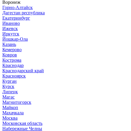
Воронеж
Горно-Алтайск
Дагестан республика
Екатеринбург
Иваново
Ижевск
Иркутск
Йошкар-Ола
Казань
Кемерово
Ковров
Кострома
Краснодар
Краснодарский край
Красноярск
Курган
Курск
Липецк
Магас
Магнитогорск
Майкоп
Махачкала
Москва
Московская область
Набережные Челны