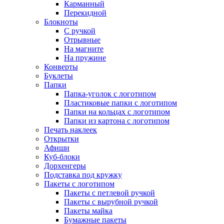
Карманный
Перекидной
Блокноты
С ручкой
Отрывные
На магните
На пружине
Конверты
Буклеты
Папки
Папка-уголок с логотипом
Пластиковые папки с логотипом
Папки на кольцах с логотипом
Папки из картона с логотипом
Печать наклеек
Открытки
Афиши
Куб-блоки
Дорхенгеры
Подставка под кружку
Пакеты с логотипом
Пакеты с петлевой ручкой
Пакеты с вырубной ручкой
Пакеты майка
Бумажные пакеты