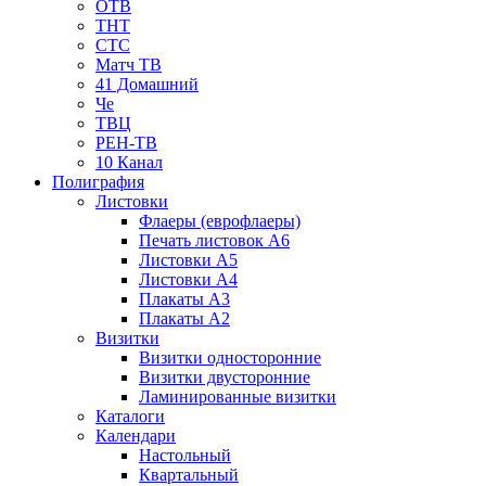
ОТВ
ТНТ
СТС
Матч ТВ
41 Домашний
Че
ТВЦ
РЕН-ТВ
10 Канал
Полиграфия
Листовки
Флаеры (еврофлаеры)
Печать листовок А6
Листовки А5
Листовки А4
Плакаты А3
Плакаты А2
Визитки
Визитки односторонние
Визитки двусторонние
Ламинированные визитки
Каталоги
Календари
Настольный
Квартальный