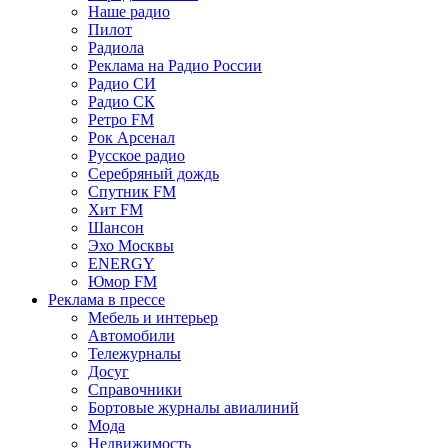
Наше радио
Пилот
Радиола
Реклама на Радио России
Радио СИ
Радио СК
Ретро FM
Рок Арсенал
Русское радио
Серебряный дождь
Спутник FM
Хит FM
Шансон
Эхо Москвы
ENERGY
Юмор FM
Реклама в прессе
Мебель и интерьер
Автомобили
Тележурналы
Досуг
Справочники
Бортовые журналы авиалиний
Мода
Недвижимость