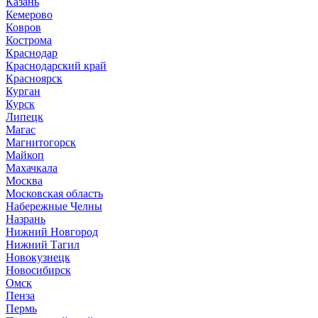
Казань
Кемерово
Ковров
Кострома
Краснодар
Краснодарский край
Красноярск
Курган
Курск
Липецк
Магас
Магнитогорск
Майкоп
Махачкала
Москва
Московская область
Набережные Челны
Назрань
Нижний Новгород
Нижний Тагил
Новокузнецк
Новосибирск
Омск
Пенза
Пермь