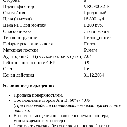
Сторона
Б
Идентификатор
VRCF00321Б
Статус/ответ
Проданный
Цена (в месяц)
16 800 руб.
Цена на 1 доп.монтаж
1 200 руб.
Способ показа
Статический
Тип конструкции
Пилон_статика
Габарит рекламного поля
Пилон
Материал постера
Бумага
Аудитория OTS (тыс. контактов в сутки)
7.64
Рейтинг поверхности GRP
0.9
Свет
Нeт
Конец действия
31.12.2034
Условия подтверждения:
Продажа поверхностями.
Соотношение сторон А и В: 60% / 40%
(При несоблюдении соотношения может применяться
наценка)
В цену размещения не включены печать постера,
монтаж-демонтаж постера.
Стоимость указана без скидок и наценок. Скидки