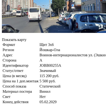
Показать карту
Формат
Щит 3х6
Регион
Йошкар-Ола
Адрес
Воинов-интернационалистов ул. (Эшкини
Сторона
А
Идентификатор
JOBB00255А
Статус/ответ
Значимый
Цена (в месяц)
115 200 руб.
Цена на 1 доп.монтаж
5 500 руб.
Способ показа
Статический
Материал постера
Винил
Свет
Нeт
Конец действия
05.02.2029