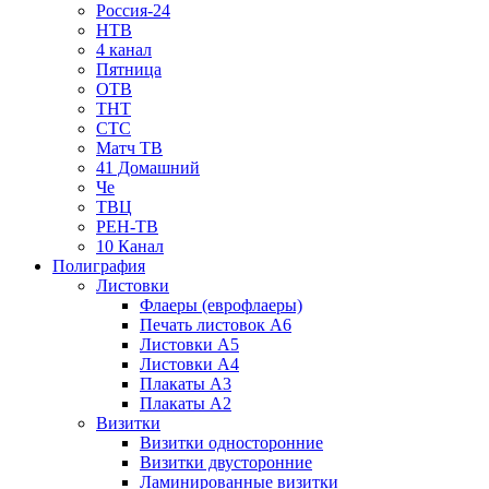
Россия-24
НТВ
4 канал
Пятница
ОТВ
ТНТ
СТС
Матч ТВ
41 Домашний
Че
ТВЦ
РЕН-ТВ
10 Канал
Полиграфия
Листовки
Флаеры (еврофлаеры)
Печать листовок А6
Листовки А5
Листовки А4
Плакаты А3
Плакаты А2
Визитки
Визитки односторонние
Визитки двусторонние
Ламинированные визитки