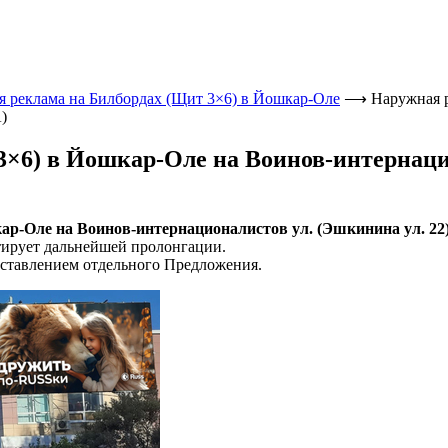
 реклама на Билбордах (Щит 3×6) в Йошкар-Оле
⟶
Наружная р
)
×6) в Йошкар-Оле на Воинов-интернаци
-Оле на Воинов-интернационалистов ул. (Эшкинина ул. 22)се
тирует дальнейшей пролонгации.
ставлением отдельного Предложения.