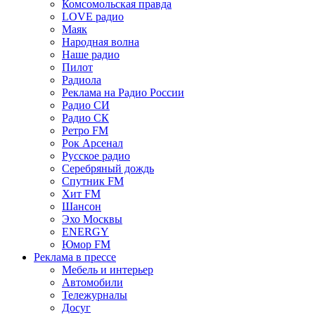
Комсомольская правда
LOVE радио
Маяк
Народная волна
Наше радио
Пилот
Радиола
Реклама на Радио России
Радио СИ
Радио СК
Ретро FM
Рок Арсенал
Русское радио
Серебряный дождь
Спутник FM
Хит FM
Шансон
Эхо Москвы
ENERGY
Юмор FM
Реклама в прессе
Мебель и интерьер
Автомобили
Тележурналы
Досуг