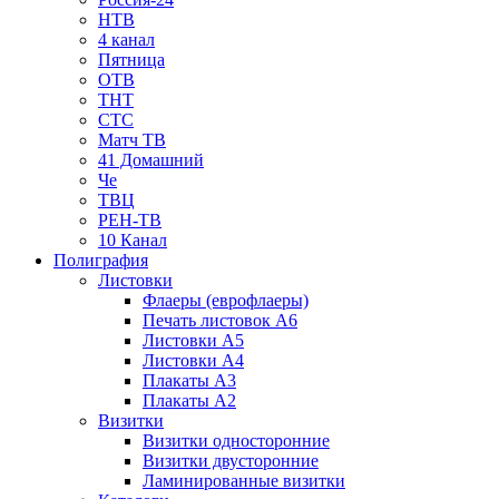
НТВ
4 канал
Пятница
ОТВ
ТНТ
СТС
Матч ТВ
41 Домашний
Че
ТВЦ
РЕН-ТВ
10 Канал
Полиграфия
Листовки
Флаеры (еврофлаеры)
Печать листовок А6
Листовки А5
Листовки А4
Плакаты А3
Плакаты А2
Визитки
Визитки односторонние
Визитки двусторонние
Ламинированные визитки