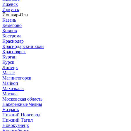
Ижевск
Иркутск
Йошкар-Ола
Казань
Кемерово
Ковров
Кострома
Краснодар
Краснодарский край
Красноярск
Курган
Курск
Липецк
Магас
Магнитогорск
Майкоп
Махачкала
Москва
Московская область
Набережные Челны
Назрань
Нижний Новгород
Нижний Тагил
Новокузнецк
Новосибирск