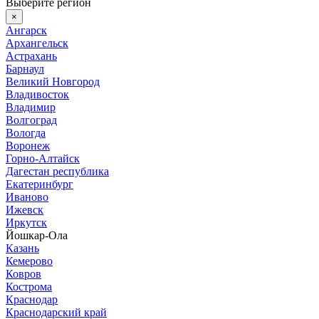
Выберите регион
×
Ангарск
Архангельск
Астрахань
Барнаул
Великий Новгород
Владивосток
Владимир
Волгоград
Вологда
Воронеж
Горно-Алтайск
Дагестан республика
Екатеринбург
Иваново
Ижевск
Иркутск
Йошкар-Ола
Казань
Кемерово
Ковров
Кострома
Краснодар
Краснодарский край