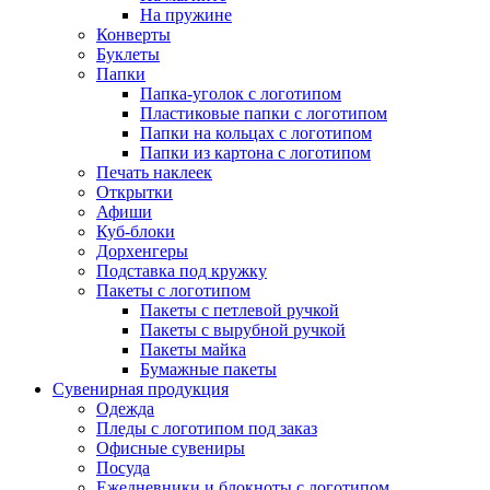
На пружине
Конверты
Буклеты
Папки
Папка-уголок с логотипом
Пластиковые папки с логотипом
Папки на кольцах с логотипом
Папки из картона с логотипом
Печать наклеек
Открытки
Афиши
Куб-блоки
Дорхенгеры
Подставка под кружку
Пакеты с логотипом
Пакеты с петлевой ручкой
Пакеты с вырубной ручкой
Пакеты майка
Бумажные пакеты
Сувенирная продукция
Одежда
Пледы с логотипом под заказ
Офисные сувениры
Посуда
Ежедневники и блокноты с логотипом