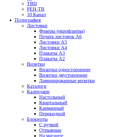
ТВЦ
РЕН-ТВ
10 Канал
Полиграфия
Листовки
Флаеры (еврофлаеры)
Печать листовок А6
Листовки А5
Листовки А4
Плакаты А3
Плакаты А2
Визитки
Визитки односторонние
Визитки двусторонние
Ламинированные визитки
Каталоги
Календари
Настольный
Квартальный
Карманный
Перекидной
Блокноты
С ручкой
Отрывные
На магните