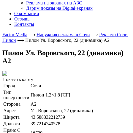
Реклама на экранах на АЗС
Дарим показы на Digital-экранах
О компании
Отзывы
Контакты
Factor Media
⟶
Наружная реклама в Сочи
⟶
Реклама Сочи
Пилон
⟶
Пилон Ул. Воровского, 22 (динамика) A2
Пилон Ул. Воровского, 22 (динамика)
A2
Показать карту
Город
Сочи
Тип
Пилон 1.2×1.8 [CF]
поверхности
Сторона
A2
Адрес
Ул. Воровского, 22 (динамика)
Широта
43.588332212739
Долгота
39.7214740578
Прайс C
16700