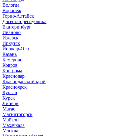
Вологда
Воронеж
Горно-Алтайск
Дагестан республика
Екатеринбург
Иваново
Ижевск
Иркутск
Йошкар-Ола
Казань
Кемерово
Ковров
Кострома
Краснодар
Краснодарский край
Красноярск
Курган
Курск
Липецк
Магас
Магнитогорск
Майкоп
Махачкала
Москва