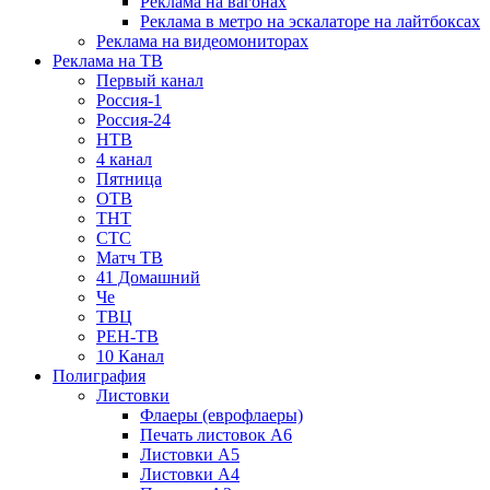
Реклама на вагонах
Реклама в метро на эскалаторе на лайтбоксах
Реклама на видеомониторах
Реклама на ТВ
Первый канал
Россия-1
Россия-24
НТВ
4 канал
Пятница
ОТВ
ТНТ
СТС
Матч ТВ
41 Домашний
Че
ТВЦ
РЕН-ТВ
10 Канал
Полиграфия
Листовки
Флаеры (еврофлаеры)
Печать листовок А6
Листовки А5
Листовки А4