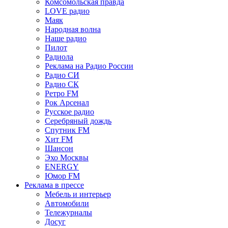
Комсомольская правда
LOVE радио
Маяк
Народная волна
Наше радио
Пилот
Радиола
Реклама на Радио России
Радио СИ
Радио СК
Ретро FM
Рок Арсенал
Русское радио
Серебряный дождь
Спутник FM
Хит FM
Шансон
Эхо Москвы
ENERGY
Юмор FM
Реклама в прессе
Мебель и интерьер
Автомобили
Тележурналы
Досуг