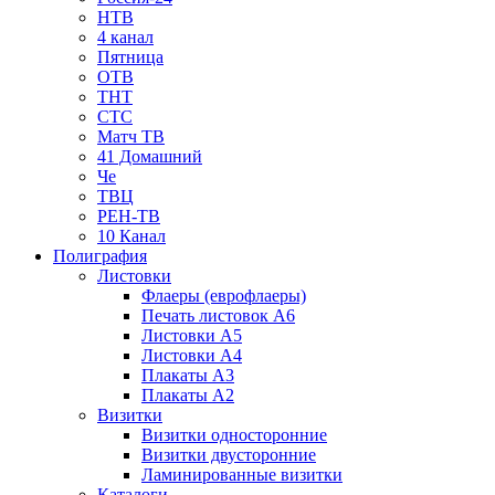
НТВ
4 канал
Пятница
ОТВ
ТНТ
СТС
Матч ТВ
41 Домашний
Че
ТВЦ
РЕН-ТВ
10 Канал
Полиграфия
Листовки
Флаеры (еврофлаеры)
Печать листовок А6
Листовки А5
Листовки А4
Плакаты А3
Плакаты А2
Визитки
Визитки односторонние
Визитки двусторонние
Ламинированные визитки
Каталоги