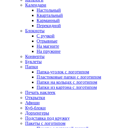
Календари
Настольный
Квартальный
Карманный
Перекидной
Блокноты
С ручкой
Отрывные
На магните
На пружине
Конверты
Буклеты
Папки
Папка-уголок с логотипом
Пластиковые папки с логотипом
Папки на кольцах с логотипом
Папки из картона с логотипом
Печать наклеек
Открытки
Афиши
Куб-блоки
Дорхенгеры
Подставка под кружку
Пакеты с логотипом