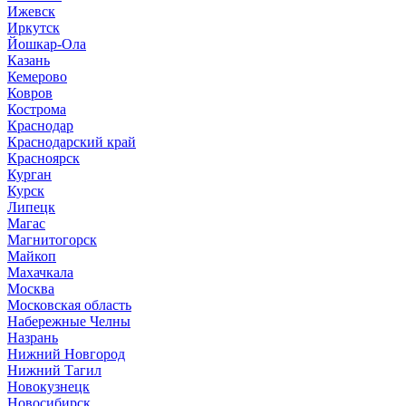
Ижевск
Иркутск
Йошкар-Ола
Казань
Кемерово
Ковров
Кострома
Краснодар
Краснодарский край
Красноярск
Курган
Курск
Липецк
Магас
Магнитогорск
Майкоп
Махачкала
Москва
Московская область
Набережные Челны
Назрань
Нижний Новгород
Нижний Тагил
Новокузнецк
Новосибирск