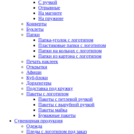
С ручкой
Отрывные
На магните
На пружине
Конверты
Буклеты
Папки
Папка-уголок с логотипом
Пластиковые папки с логотипом
Папки на кольцах с логотипом
Папки из картона с логотипом
Печать наклеек
Открытки
Афиши
Куб-блоки
Дорхенгеры
Подставка под кружку
Пакеты с логотипом
Пакеты с петлевой ручкой
Пакеты с вырубной ручкой
Пакеты майка
Бумажные пакеты
Сувенирная продукция
Одежда
Пледы с логотипом под заказ