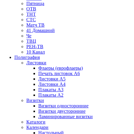
Пятница
ОТВ
ТНТ
СТС
Матч ТВ
41 Домашний
Че
ТВЦ
РЕН-ТВ
10 Канал
Полиграфия
Листовки
Флаеры (еврофлаеры)
Печать листовок А6
Листовки А5
Листовки А4
Плакаты А3
Плакаты А2
Визитки
Визитки односторонние
Визитки двусторонние
Ламинированные визитки
Каталоги
Календари
Настольный