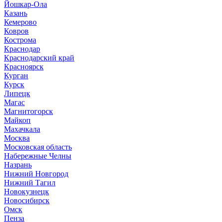
Йошкар-Ола
Казань
Кемерово
Ковров
Кострома
Краснодар
Краснодарский край
Красноярск
Курган
Курск
Липецк
Магас
Магнитогорск
Майкоп
Махачкала
Москва
Московская область
Набережные Челны
Назрань
Нижний Новгород
Нижний Тагил
Новокузнецк
Новосибирск
Омск
Пенза