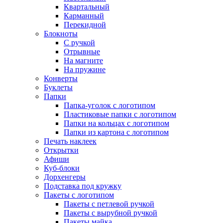
Квартальный
Карманный
Перекидной
Блокноты
С ручкой
Отрывные
На магните
На пружине
Конверты
Буклеты
Папки
Папка-уголок с логотипом
Пластиковые папки с логотипом
Папки на кольцах с логотипом
Папки из картона с логотипом
Печать наклеек
Открытки
Афиши
Куб-блоки
Дорхенгеры
Подставка под кружку
Пакеты с логотипом
Пакеты с петлевой ручкой
Пакеты с вырубной ручкой
Пакеты майка