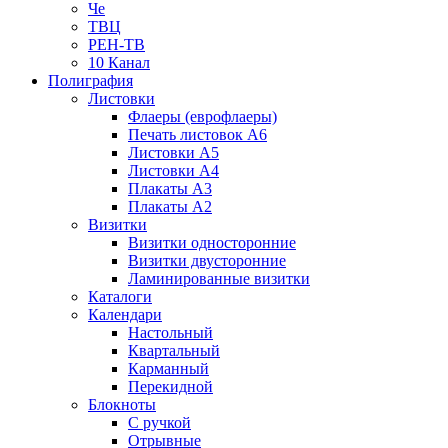
Че
ТВЦ
РЕН-ТВ
10 Канал
Полиграфия
Листовки
Флаеры (еврофлаеры)
Печать листовок А6
Листовки А5
Листовки А4
Плакаты А3
Плакаты А2
Визитки
Визитки односторонние
Визитки двусторонние
Ламинированные визитки
Каталоги
Календари
Настольный
Квартальный
Карманный
Перекидной
Блокноты
С ручкой
Отрывные