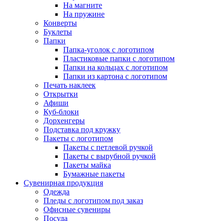
На магните
На пружине
Конверты
Буклеты
Папки
Папка-уголок с логотипом
Пластиковые папки с логотипом
Папки на кольцах с логотипом
Папки из картона с логотипом
Печать наклеек
Открытки
Афиши
Куб-блоки
Дорхенгеры
Подставка под кружку
Пакеты с логотипом
Пакеты с петлевой ручкой
Пакеты с вырубной ручкой
Пакеты майка
Бумажные пакеты
Сувенирная продукция
Одежда
Пледы с логотипом под заказ
Офисные сувениры
Посуда