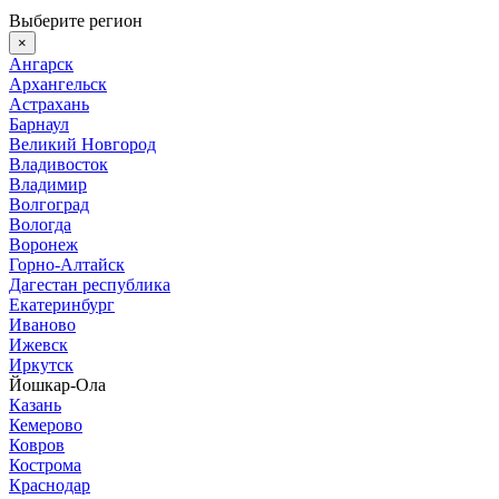
Выберите регион
×
Ангарск
Архангельск
Астрахань
Барнаул
Великий Новгород
Владивосток
Владимир
Волгоград
Вологда
Воронеж
Горно-Алтайск
Дагестан республика
Екатеринбург
Иваново
Ижевск
Иркутск
Йошкар-Ола
Казань
Кемерово
Ковров
Кострома
Краснодар