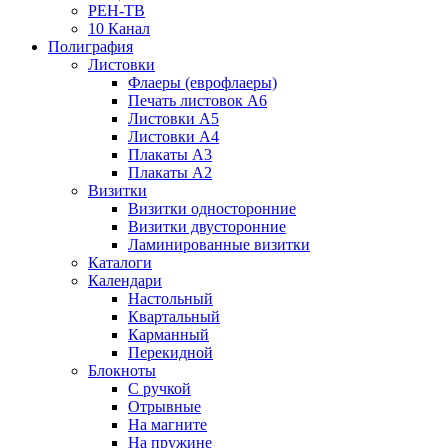
РЕН-ТВ
10 Канал
Полиграфия
Листовки
Флаеры (еврофлаеры)
Печать листовок А6
Листовки А5
Листовки А4
Плакаты А3
Плакаты А2
Визитки
Визитки односторонние
Визитки двусторонние
Ламинированные визитки
Каталоги
Календари
Настольный
Квартальный
Карманный
Перекидной
Блокноты
С ручкой
Отрывные
На магните
На пружине