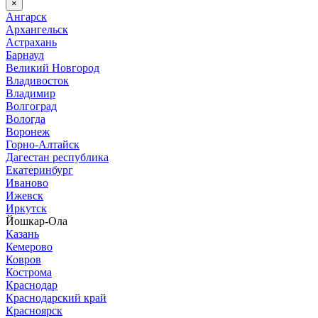
×
Ангарск
Архангельск
Астрахань
Барнаул
Великий Новгород
Владивосток
Владимир
Волгоград
Вологда
Воронеж
Горно-Алтайск
Дагестан республика
Екатеринбург
Иваново
Ижевск
Иркутск
Йошкар-Ола
Казань
Кемерово
Ковров
Кострома
Краснодар
Краснодарский край
Красноярск