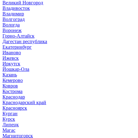
Великий Новгород
Владивосток
Владимир
Волгоград
Вологда
Воронеж
Горно-Алтайск
Дагестан республика
Екатеринбург
Иваново
Ижевск
Иркутск
Йошкар-Ола
Казань
Кемерово
Ковров
Кострома
Краснодар
Краснодарский край
Красноярск
Курган
Курск
Липецк
Магас
Магнитогорск