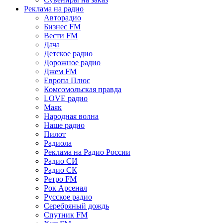
Реклама на радио
Авторадио
Бизнес FM
Вести FM
Дача
Детское радио
Дорожное радио
Джем FM
Европа Плюс
Комсомольская правда
LOVE радио
Маяк
Народная волна
Наше радио
Пилот
Радиола
Реклама на Радио России
Радио СИ
Радио СК
Ретро FM
Рок Арсенал
Русское радио
Серебряный дождь
Спутник FM