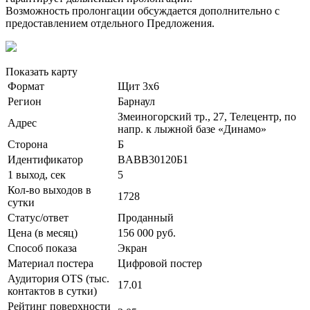
Возможность пролонгации обсуждается дополнительно с
предоставлением отдельного Предложения.
Показать карту
Формат
Щит 3х6
Регион
Барнаул
Змеиногорский тр., 27, Телецентр, по
Адрес
напр. к лыжной базе «Динамо»
Сторона
Б
Идентификатор
BABB30120Б1
1 выход, сек
5
Кол-во выходов в
1728
сутки
Статус/ответ
Проданный
Цена (в месяц)
156 000 руб.
Способ показа
Экран
Материал постера
Цифровой постер
Аудитория OTS (тыс.
17.01
контактов в сутки)
Рейтинг поверхности