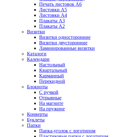
Печать листовок А6
Листовки А5
Листовки А4
Плакаты А3
Плакаты А2
Визитки
Визитки односторонние
Визитки двусторонние
Ламинированные визитки
Каталоги
Календари
Настольный
Квартальный
Карманный
Перекидной
Блокноты
С ручкой
Отрывные
На магните
На пружине
Конверты
Буклеты
Папки
Папка-уголок с логотипом
Пластиковые папки с логотипом