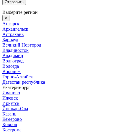
Выберите регион
×
Ангарск
Архангельск
Астрахань
Барнаул
Великий Новгород
Владивосток
Владимир
Волгоград
Вологда
Воронеж
Горно-Алтайск
Дагестан республика
Екатеринбург
Иваново
Ижевск
Иркутск
Йошкар-Ола
Казань
Кемерово
Ковров
Кострома