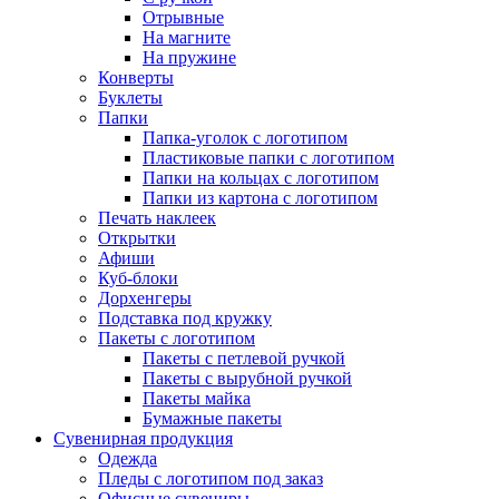
Отрывные
На магните
На пружине
Конверты
Буклеты
Папки
Папка-уголок с логотипом
Пластиковые папки с логотипом
Папки на кольцах с логотипом
Папки из картона с логотипом
Печать наклеек
Открытки
Афиши
Куб-блоки
Дорхенгеры
Подставка под кружку
Пакеты с логотипом
Пакеты с петлевой ручкой
Пакеты с вырубной ручкой
Пакеты майка
Бумажные пакеты
Сувенирная продукция
Одежда
Пледы с логотипом под заказ
Офисные сувениры