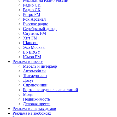
Реклама на Радио России
Радио СИ
Радио СК
Ретро FM
Рок Арсенал
Русское радио
Серебряный дождь
Спутник FM
Хит FM
Шансон
Эхо Москвы
ENERGY
Юмор FM
Реклама в прессе
Мебель и интерьер
Автомобили
Тележурналы
Досуг
Справочники
Бортовые журналы авиалиний
Мода
Недвижимость
Деловая пресса
Реклама в лифтах домов
Реклама на экобоксах