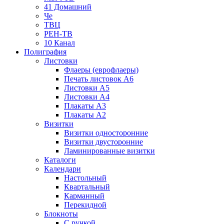
41 Домашний
Че
ТВЦ
РЕН-ТВ
10 Канал
Полиграфия
Листовки
Флаеры (еврофлаеры)
Печать листовок А6
Листовки А5
Листовки А4
Плакаты А3
Плакаты А2
Визитки
Визитки односторонние
Визитки двусторонние
Ламинированные визитки
Каталоги
Календари
Настольный
Квартальный
Карманный
Перекидной
Блокноты
С ручкой