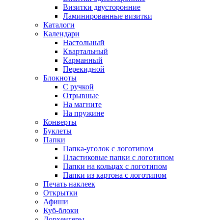
Визитки двусторонние
Ламинированные визитки
Каталоги
Календари
Настольный
Квартальный
Карманный
Перекидной
Блокноты
С ручкой
Отрывные
На магните
На пружине
Конверты
Буклеты
Папки
Папка-уголок с логотипом
Пластиковые папки с логотипом
Папки на кольцах с логотипом
Папки из картона с логотипом
Печать наклеек
Открытки
Афиши
Куб-блоки
Дорхенгеры