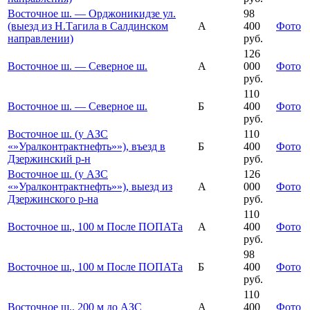
Восточное ш. — Орджоникидзе ул.
98
(выезд из Н.Тагила в Салдинском
А
400
Фото
направлении)
руб.
126
Восточное ш. — Северное ш.
А
000
Фото
руб.
110
Восточное ш. — Северное ш.
Б
400
Фото
руб.
Восточное ш. (у АЗС
110
«»Уралконтрактнефть»»), въезд в
Б
400
Фото
Дзержинский р-н
руб.
Восточное ш. (у АЗС
126
«»Уралконтрактнефть»»), выезд из
А
000
Фото
Дзержинского р-на
руб.
110
Восточное ш., 100 м После ПОПАТа
А
400
Фото
руб.
98
Восточное ш., 100 м После ПОПАТа
Б
400
Фото
руб.
110
Восточное ш., 200 м до АЗС
А
400
Фото