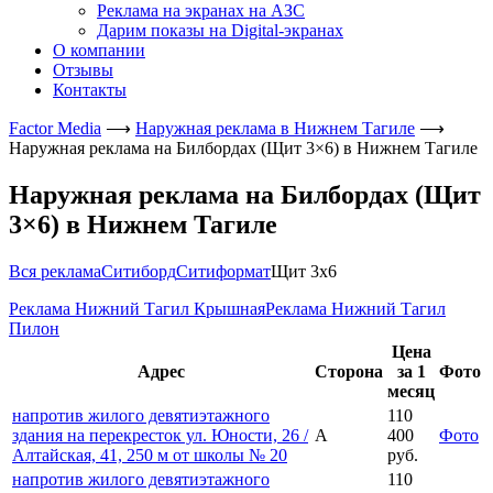
Реклама на экранах на АЗС
Дарим показы на Digital-экранах
О компании
Отзывы
Контакты
Factor Media
⟶
Наружная реклама в Нижнем Тагиле
⟶
Наружная реклама на Билбордах (Щит 3×6) в Нижнем Тагиле
Наружная реклама на Билбордах (Щит
3×6) в Нижнем Тагиле
Вся реклама
Ситиборд
Ситиформат
Щит 3х6
Реклама Нижний Тагил Крышная
Реклама Нижний Тагил
Пилон
Цена
Адрес
Сторона
за 1
Фото
месяц
напротив жилого девятиэтажного
110
здания на перекресток ул. Юности, 26 /
А
400
Фото
Алтайская, 41, 250 м от школы № 20
руб.
напротив жилого девятиэтажного
110