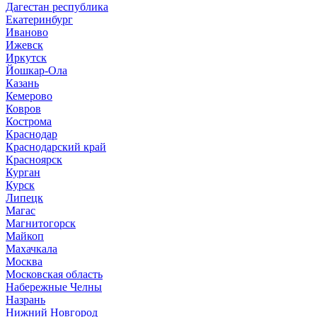
Дагестан республика
Екатеринбург
Иваново
Ижевск
Иркутск
Йошкар-Ола
Казань
Кемерово
Ковров
Кострома
Краснодар
Краснодарский край
Красноярск
Курган
Курск
Липецк
Магас
Магнитогорск
Майкоп
Махачкала
Москва
Московская область
Набережные Челны
Назрань
Нижний Новгород