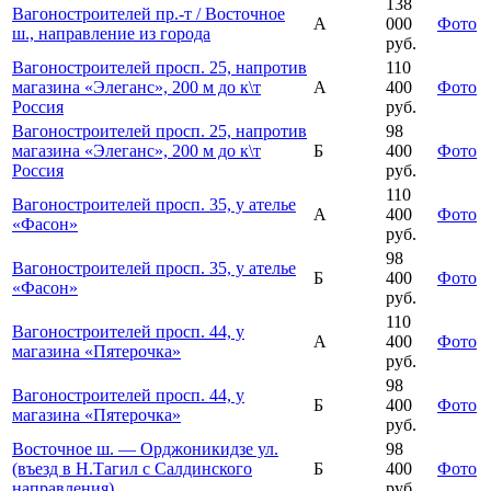
138
Вагоностроителей пр.-т / Восточное
А
000
Фото
ш., направление из города
руб.
Вагоностроителей просп. 25, напротив
110
магазина «Элеганс», 200 м до к\т
А
400
Фото
Россия
руб.
Вагоностроителей просп. 25, напротив
98
магазина «Элеганс», 200 м до к\т
Б
400
Фото
Россия
руб.
110
Вагоностроителей просп. 35, у ателье
А
400
Фото
«Фасон»
руб.
98
Вагоностроителей просп. 35, у ателье
Б
400
Фото
«Фасон»
руб.
110
Вагоностроителей просп. 44, у
А
400
Фото
магазина «Пятерочка»
руб.
98
Вагоностроителей просп. 44, у
Б
400
Фото
магазина «Пятерочка»
руб.
Восточное ш. — Орджоникидзе ул.
98
(въезд в Н.Тагил с Салдинского
Б
400
Фото
направления)
руб.