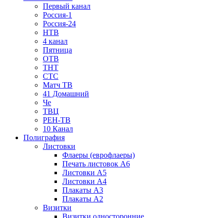
Первый канал
Россия-1
Россия-24
НТВ
4 канал
Пятница
ОТВ
ТНТ
СТС
Матч ТВ
41 Домашний
Че
ТВЦ
РЕН-ТВ
10 Канал
Полиграфия
Листовки
Флаеры (еврофлаеры)
Печать листовок А6
Листовки А5
Листовки А4
Плакаты А3
Плакаты А2
Визитки
Визитки односторонние