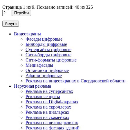
Страница
1
из
9
. Показано записей:
40
из
325
Перейти
Услуги
Видеоэкраны
Фасады цифровые
Билборды цифровые
Суперсайты цифровые
Сити-борды цифровые
Сити-форматы цифровые
Медиафасады
Остановки цифровые
Афиши цифровые
Реклама на видеоэкранах в Свердловской области
Наружная реклама
Реклама на суперсайтах
Рекламные щиты
Реклама на Digital-экранах
Реклама на скроллерах
Реклама на пилларсах
Реклама на скамейках
Реклама на велопарковках
Реклама на фасадах зданий