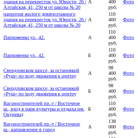
здания на перекресток ул. Юности, 26 /
А
400
Фото
Алтайская, 41, 250 м от школы № 20
руб.
напротив жилого девятиэтажного
110
здания на перекресток ул. Юности, 26 /
А
400
Фото
Алтайская, 41, 250 м от школы № 20
руб.
110
Пархоменко ул., 42.
А
400
Фото
руб.
110
Пархоменко ул., 42.
Б
400
Фото
руб.
98
Свердловском шоссе, за остановкой
А
400
Фото
«Руш» по ходу движения к центру
руб.
98
Свердловском шоссе, за остановкой
Б
400
Фото
«Руш» по ходу движения к центру
руб.
Вагоностроителей пр.-т / Восточное
110
ш., вход в парк культуры и отдыха им.
Б
400
Фото
Окунева)
руб.
138
Вагоностроителей пр.-т / Восточное
А
000
Фото
ш., направление в город
руб.