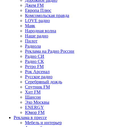
Дорожное радио
Джем FM
Европа Плюс
Комсомольская правда
LOVE радио
Маяк
Народная волна
Наше радио
Пилот
Радиола
Реклама на Радио России
Радио СИ
Радио СК
Ретро FM
Рок Арсенал
Русское радио
Серебряный дождь
Спутник FM
Хит FM
Шансон
Эхо Москвы
ENERGY
Юмор FM
Реклама в прессе
Мебель и интерьер