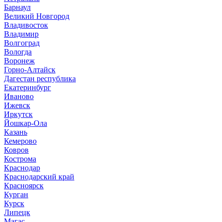
Барнаул
Великий Новгород
Владивосток
Владимир
Волгоград
Вологда
Воронеж
Горно-Алтайск
Дагестан республика
Екатеринбург
Иваново
Ижевск
Иркутск
Йошкар-Ола
Казань
Кемерово
Ковров
Кострома
Краснодар
Краснодарский край
Красноярск
Курган
Курск
Липецк
Магас