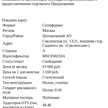
предоставлением отдельного Предложения.
Показать карту
Формат
Ситиформат
Регион
Москва
Город/Район
Центральный АО
Смоленская пл. 13/21, внешняя стор.
Адрес
Садового (м. «Смоленская»)
Сторона
А
Идентификатор
MSCF00218А
Статус/ответ
Свободный
Цена (в месяц)
93 600 руб.
Цена на 1 доп.монтаж
1 650 руб.
Способ показа
Статический
Тип конструкции
Пилон_статика
Габарит рекламного
Пилон Fr/Н
поля
Материал постера
Публиман
Аудитория OTS (тыс.
49.46
контактов в сутки)