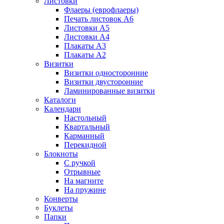
Листовки
Флаеры (еврофлаеры)
Печать листовок А6
Листовки А5
Листовки А4
Плакаты А3
Плакаты А2
Визитки
Визитки односторонние
Визитки двусторонние
Ламинированные визитки
Каталоги
Календари
Настольный
Квартальный
Карманный
Перекидной
Блокноты
С ручкой
Отрывные
На магните
На пружине
Конверты
Буклеты
Папки