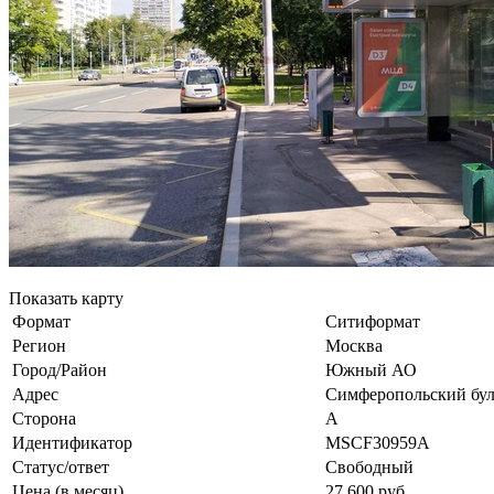
Показать карту
Формат
Ситиформат
Регион
Москва
Город/Район
Южный АО
Адрес
Симферопольский бульв
Сторона
А
Идентификатор
MSCF30959А
Статус/ответ
Свободный
Цена (в месяц)
27 600 руб.