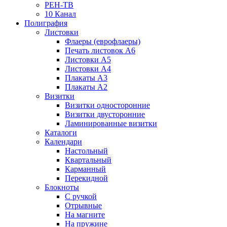
РЕН-ТВ
10 Канал
Полиграфия
Листовки
Флаеры (еврофлаеры)
Печать листовок А6
Листовки А5
Листовки А4
Плакаты А3
Плакаты А2
Визитки
Визитки односторонние
Визитки двусторонние
Ламинированные визитки
Каталоги
Календари
Настольный
Квартальный
Карманный
Перекидной
Блокноты
С ручкой
Отрывные
На магните
На пружине