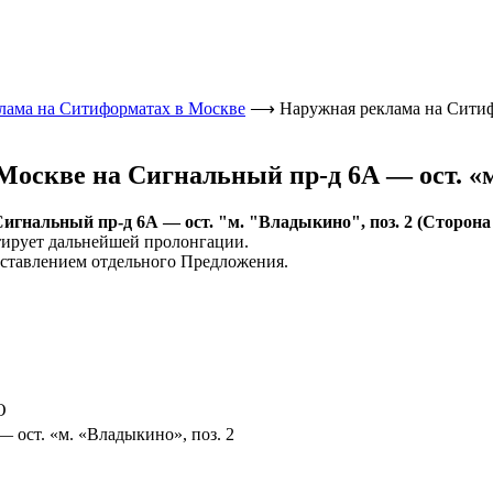
лама на Ситиформатах в Москве
⟶
Наружная реклама на Ситиф
оскве на Сигнальный пр-д 6А — ост. «м.
нальный пр-д 6А — ост. "м. "Владыкино", поз. 2 (Сторона Б
тирует дальнейшей пролонгации.
ставлением отдельного Предложения.
О
 ост. «м. «Владыкино», поз. 2