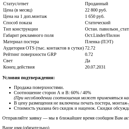
Статус/ответ
Проданный
Цена (в месяц)
22 800 руб.
Цена на 1 доп.монтаж
1 650 руб.
Способ показа
Статический
Тип конструкции
Остан. павильон_стат
Габарит рекламного поля
Ост.Linder/Пилон
Материал постера
Пленка (ПЭТ)
Аудитория OTS (тыс. контактов в сутки)
72.72
Рейтинг поверхности GRP
0.72
Свет
Да
Конец действия
20.07.2031
Условия подтверждения:
Продажа поверхностями.
Соотношение сторон А и В: 60% / 40%
(При несоблюдении соотношения может применяться на
В цену размещения не включены печать постера, монтаж-
Стоимость указана без скидок и наценок. Скидки обсужд
Отправляйте заявку — мы в ближайшее время сообщим Вам ак
Ваше имя (обязательно)