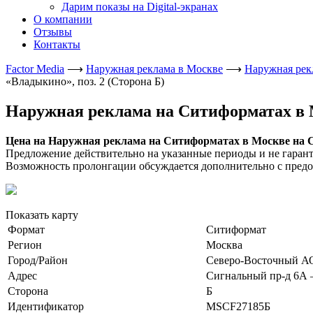
Дарим показы на Digital-экранах
О компании
Отзывы
Контакты
Factor Media
⟶
Наружная реклама в Москве
⟶
Наружная рек
«Владыкино», поз. 2 (Сторона Б)
Наружная реклама на Ситиформатах в М
Цена на Наружная реклама на Ситиформатах в Москве на Сиг
Предложение действительно на указанные периоды и не гаран
Возможность пролонгации обсуждается дополнительно с предо
Показать карту
Формат
Ситиформат
Регион
Москва
Город/Район
Северо-Восточный А
Адрес
Сигнальный пр-д 6А —
Сторона
Б
Идентификатор
MSCF27185Б