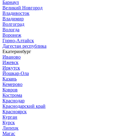
Барнаул
Великий Новгород
Владивосток
Владимир
Волгоград
Вологда
Воронеж
Горно-Алтайск
Дагестан республика
Екатеринбург
Иваново
Ижевск
Иркутск
Йошкар-Ола
Казань
Кемерово
Ковров
Кострома
Краснодар
Краснодарский край
Красноярск
Курган
Курск
Липецк
Магас