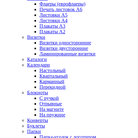
Флаеры (еврофлаеры)
Печать листовок А6
Листовки А5
Листовки А4
Плакаты А3
Плакаты А2
Визитки
Визитки односторонние
Визитки двусторонние
Ламинированные визитки
Каталоги
Календари
Настольный
Квартальный
Карманный
Перекидной
Блокноты
С ручкой
Отрывные
На магните
На пружине
Конверты
Буклеты
Папки
Папка-уголок с логотипом